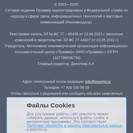
© 2003—2026.
Сетевое издание Правмир зарегистрировано в Федеральной службе по
надзору в сфере связи, информационных технологий и массовых
коммуникаций (Роскомнадзор).
Реестровая запись ЭЛ № ФС 77 – 85438 от 13.06.2023 г. (внесение
изменений в свидетельство ЭЛ ФС 77-44847 от 03.05.2011 г.)
Учредитель: Автономная некоммерческая организация информационно-
познавательный центр «Правмир» (АНО «Правмир») (ОГРН
1107799036730)
Главный редактор: Данилова А.А.
Адрес электронной почты редакции:
info@pravmir.ru
Телефон: +7 926 530 96 05
Чтобы связаться с редакцией или сообщить обо всех замеченных
ошибках, воспользуйтесь
формой обратной связи
.
Файлы Cookies
Републикация материалов сайта в печатных изданиях (книгах, прессе)
Для улучшения работы сайт pravmir.ru может
возможна только с письменного разрешения редакции.
собирать данные, используя файлы cookie и
метрические программы. Это соответствует
Политике обработки и защиты персональных данных
в pravmir.ru