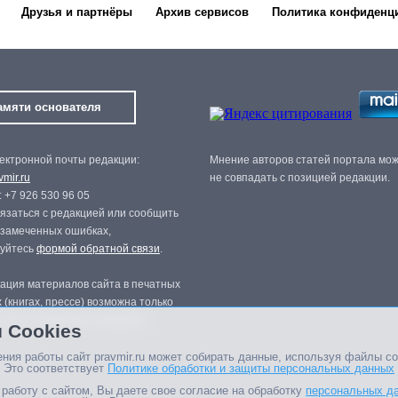
Друзья и партнёры
Архив сервисов
Политика конфиденц
амяти основателя
ектронной почты редакции:
Мнение авторов статей портала мо
mir.ru
не совпадать с позицией редакции.
 +7 926 530 96 05
язаться с редакцией или сообщить
 замеченных ошибках,
зуйтесь
формой обратной связи
.
ация материалов сайта в печатных
 (книгах, прессе) возможна только
нного разрешения редакции.
 Cookies
ния работы сайт pravmir.ru может собирать данные, используя файлы co
 Это соответствует
Политике обработки и защиты персональных данных
работу с сайтом, Вы даете свое согласие на обработку
персональных д