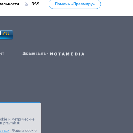
иальности
RSS
Помочь «Правмиру»
жет
Дизайн сайта -
okie и метрические
в pravmir.ru
анных
. Файлы cookie