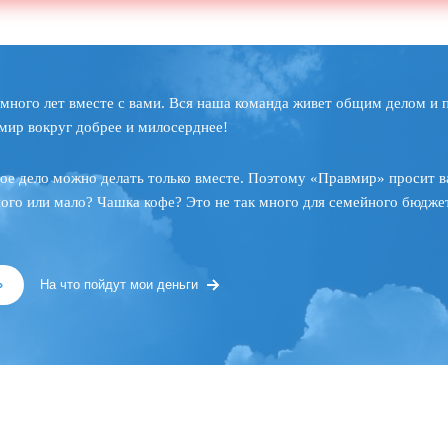
много лет вместе с вами. Вся наша команда живет общим делом и 
мир вокруг добрее и милосерднее!
ое дело можно делать только вместе. Поэтому «Правмир» просит в
ного или мало? Чашка кофе? Это не так много для семейного бюджет
»
На что пойдут мои деньги