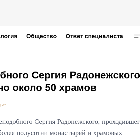
логия
Общество
Ответ специалиста
бного Сергия Радонежского
но около 50 храмов
ИР"
реподобного Сергия Радонежского, проходившег
 более полусотни монастырей и храмовых