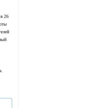
 в 26
боты
телей
тный
а.