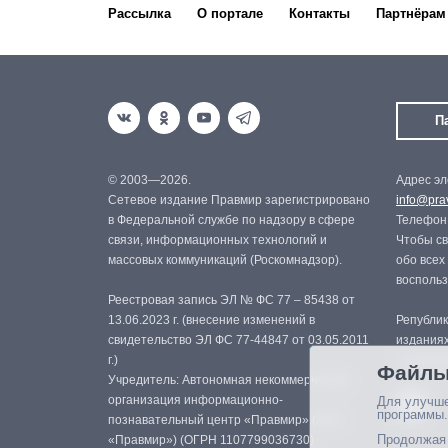
Рассылка
О портале
Контакты
Партнёрам
П
© 2003—2026.
Адрес эл
Сетевое издание Правмир зарегистрировано
info@prav
в Федеральной службе по надзору в сфере
Телефон:
связи, информационных технологий и
Чтобы св
массовых коммуникаций (Роскомнадзор).
обо всех
восполь
Реестровая запись ЭЛ № ФС 77 – 85438 от
13.06.2023 г. (внесение изменений в
Републик
свидетельство ЭЛ ФС 77-44847 от 03.05.2011
изданиях
г.)
с письме
Файлы
Учредитель: Автономная некоммерческая
организация информационно-
Для улучше
программы.
познавательный центр «Правмир» (АНО
Продолжая 
«Правмир») (ОГРН 1107799036730)