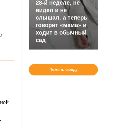
28-й неделе, не
видел и не
слышал, а теперь
говорит «мама» и
ходит в обычный
и
сад
Помочь фонду
йной
е