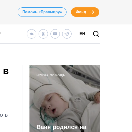
Помочь «Правмиру»
Фонд
EN
 в
НУЖНА ПОМОЩЬ
о в
Ваня родился на