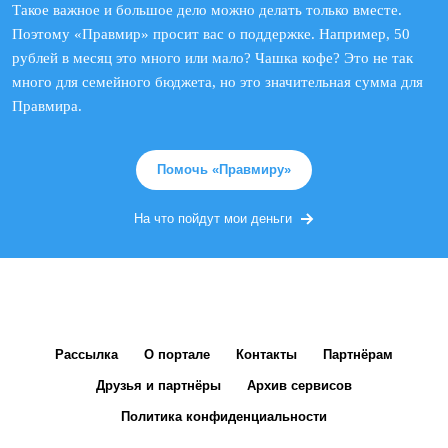
Такое важное и большое дело можно делать только вместе.
Поэтому «Правмир» просит вас о поддержке. Например, 50
рублей в месяц это много или мало? Чашка кофе? Это не так
много для семейного бюджета, но это значительная сумма для
Правмира.
Помочь «Правмиру»
На что пойдут мои деньги
Рассылка
О портале
Контакты
Партнёрам
Друзья и партнёры
Архив сервисов
Политика конфиденциальности