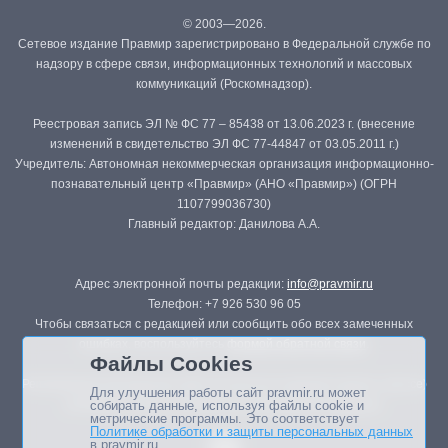
© 2003—2026.
Сетевое издание Правмир зарегистрировано в Федеральной службе по
надзору в сфере связи, информационных технологий и массовых
коммуникаций (Роскомнадзор).
Реестровая запись ЭЛ № ФС 77 – 85438 от 13.06.2023 г. (внесение
изменений в свидетельство ЭЛ ФС 77-44847 от 03.05.2011 г.)
Учредитель: Автономная некоммерческая организация информационно-
познавательный центр «Правмир» (АНО «Правмир») (ОГРН
1107799036730)
Главный редактор: Данилова А.А.
Адрес электронной почты редакции:
info@pravmir.ru
Телефон: +7 926 530 96 05
Чтобы связаться с редакцией или сообщить обо всех замеченных
ошибках, воспользуйтесь
формой обратной связи
.
Файлы Cookies
Републикация материалов сайта в печатных изданиях (книгах, прессе)
Для улучшения работы сайт pravmir.ru может
возможна только с письменного разрешения редакции.
собирать данные, используя файлы cookie и
метрические программы. Это соответствует
Политике обработки и защиты персональных данных
в pravmir.ru