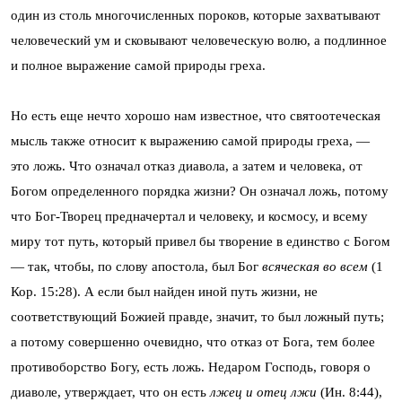
один из столь многочисленных пороков, которые захватывают
человеческий ум и сковывают человеческую волю, а подлинное
и полное выражение самой природы греха.
Но есть еще нечто хорошо нам известное, что святоотеческая
мысль также относит к выражению самой природы греха, —
это ложь. Что означал отказ диавола, а затем и человека, от
Богом определенного порядка жизни? Он означал ложь, потому
что Бог-Творец предначертал и человеку, и космосу, и всему
миру тот путь, который привел бы творение в единство с Богом
— так, чтобы, по слову апостола, был Бог
всяческая во всем
(1
Кор. 15:28). А если был найден иной путь жизни, не
соответствующий Божией правде, значит, то был ложный путь;
а потому совершенно очевидно, что отказ от Бога, тем более
противоборство Богу, есть ложь. Недаром Господь, говоря о
диаволе, утверждает, что он есть
лжец и отец лжи
(Ин. 8:44),