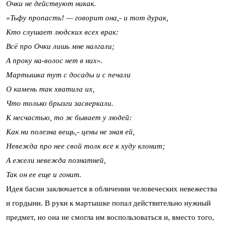
Очки не действуют никак.
«Тьфу пропасть! — говорит она,- и тот дурак,
Кто слушает людских всех врак:
Всё про Очки лишь мне налгали;
А проку на-волос нет в них».
Мартышка тут с досады и с печали
О камень так хватила их,
Что только брызги засверкали.
К несчастью, то ж бывает у людей:
Как ни полезна вещь,- цены не зная ей,
Невежда про нее свой толк все к худу клонит;
А ежели невежда познатней,
Так он ее еще и гонит.
Идея басни заключается в обличении человеческих невежества
и гордыни. В руки к мартышке попал действительно нужный
предмет, но она не смогла им воспользоваться и, вместо того,