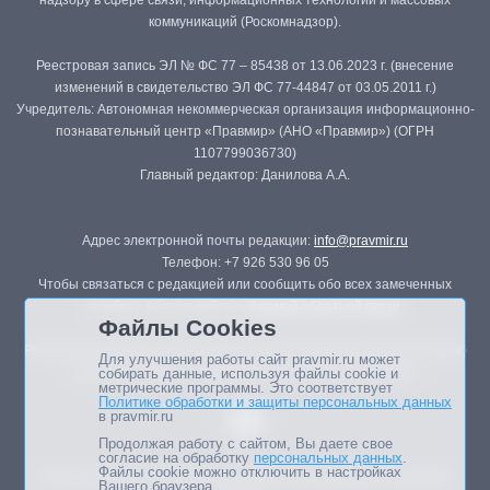
коммуникаций (Роскомнадзор).
Реестровая запись ЭЛ № ФС 77 – 85438 от 13.06.2023 г. (внесение
изменений в свидетельство ЭЛ ФС 77-44847 от 03.05.2011 г.)
Учредитель: Автономная некоммерческая организация информационно-
познавательный центр «Правмир» (АНО «Правмир») (ОГРН
1107799036730)
Главный редактор: Данилова А.А.
Адрес электронной почты редакции:
info@pravmir.ru
Телефон: +7 926 530 96 05
Чтобы связаться с редакцией или сообщить обо всех замеченных
ошибках, воспользуйтесь
формой обратной связи
.
Файлы Cookies
Републикация материалов сайта в печатных изданиях (книгах, прессе)
Для улучшения работы сайт pravmir.ru может
возможна только с письменного разрешения редакции.
собирать данные, используя файлы cookie и
метрические программы. Это соответствует
Политике обработки и защиты персональных данных
в pravmir.ru
Продолжая работу с сайтом, Вы даете свое
согласие на обработку
персональных данных
.
Файлы cookie можно отключить в настройках
Мнение авторов статей портала может не совпадать с позицией
Вашего браузера.