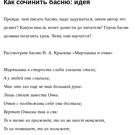
Как сочинить басню: идея
Прежде, чем писать басню, надо задуматься, зачем автор это
делает? Какую мысль хочет донести до читателя? Герои басни
должны получить урок. Чему они научатся?
Рассмотрим басню И. А. Крылова «Мартышка и очки»
Мартышка к старости слаба глазами стала;
А у людей она слыхала,
Что это зло еще не так большой руки:
Лишь стоит завести Очки.
Очков с полдюжины себе она достала;
Вертит Очками так и сяк:
То к темю их прижмет, то их на хвост нанижет,
То их понюхает, то их полижет;