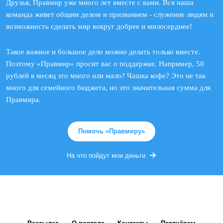
Друзья, Правмир уже много лет вместе с вами. Вся наша
команда живет общим делом и призванием - служение людям и
возможность сделать мир вокруг добрее и милосерднее!
Такое важное и большое дело можно делать только вместе.
Поэтому «Правмир» просит вас о поддержке. Например, 50
рублей в месяц это много или мало? Чашка кофе? Это не так
много для семейного бюджета, но это значительная сумма для
Правмира.
Помочь «Правмиру»
На что пойдут мои деньги