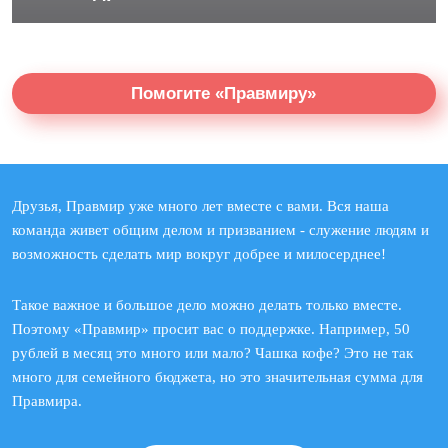
Помогите «Правмиру»
Друзья, Правмир уже много лет вместе с вами. Вся наша
команда живет общим делом и призванием - служение людям и
возможность сделать мир вокруг добрее и милосерднее!
Такое важное и большое дело можно делать только вместе.
Поэтому «Правмир» просит вас о поддержке. Например, 50
рублей в месяц это много или мало? Чашка кофе? Это не так
много для семейного бюджета, но это значительная сумма для
Правмира.