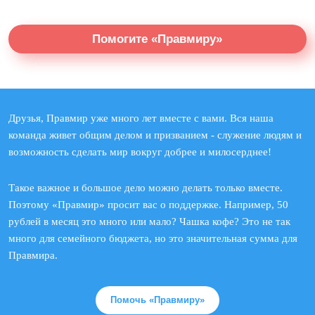
Помогите «Правмиру»
Друзья, Правмир уже много лет вместе с вами. Вся наша
команда живет общим делом и призванием - служение людям и
возможность сделать мир вокруг добрее и милосерднее!
Такое важное и большое дело можно делать только вместе.
Поэтому «Правмир» просит вас о поддержке. Например, 50
рублей в месяц это много или мало? Чашка кофе? Это не так
много для семейного бюджета, но это значительная сумма для
Правмира.
Помочь «Правмиру»