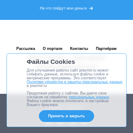
На что пойдут мои деньги
Рассылка
О портале
Контакты
Партнёрам
Друзья и партнёры
Архив сервисов
Файлы Cookies
Политика конфиденциальности
Для улучшения работы сайт pravmir.ru может
собирать данные, используя файлы cookie и
метрические программы. Это соответствует
RSS
Помочь «Правмиру»
Политике обработки и защиты персональных данных
в pravmir.ru
Продолжая работу с сайтом, Вы даете свое
согласие на обработку
персональных данных
.
Файлы cookie можно отключить в настройках
Вашего браузера.
Давайте дружить!
Принять и закрыть