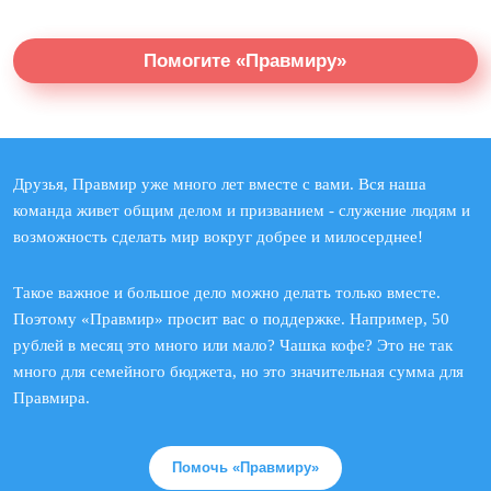
Помогите «Правмиру»
Друзья, Правмир уже много лет вместе с вами. Вся наша
команда живет общим делом и призванием - служение людям и
возможность сделать мир вокруг добрее и милосерднее!
Такое важное и большое дело можно делать только вместе.
Поэтому «Правмир» просит вас о поддержке. Например, 50
рублей в месяц это много или мало? Чашка кофе? Это не так
много для семейного бюджета, но это значительная сумма для
Правмира.
Помочь «Правмиру»