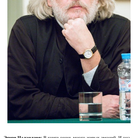
Этери Чаландзия:
В книге очень много живых эмоций. И она