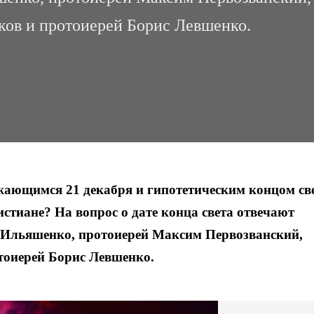
ов и протоиерей Борис Левшенко.
ающимся 21 декабря и гипотетическим концом све
стиане? На вопрос о дате конца света отвечают
 Ильяшенко, протоиерей Максим Первозванский,
тоиерей Борис Левшенко.