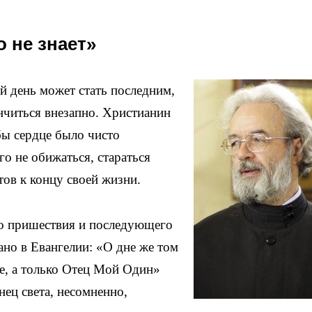
о не знает»
й день может стать последним,
нчиться внезапно. Христианин
бы сердце было чисто
ого не обижаться, стараться
тов к концу своей жизни.
го пришествия и последующего
зано в Евангелии: «О дне же том
ые, а только Отец Мой Один»
онец света, несомненно,