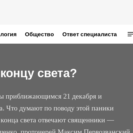
логия
Общество
Ответ специалиста
 концу света?
ы приближающимся 21 декабря и
а. Что думают по поводу этой паники
е конца света отвечают священники —
шенко, протоиерей Максим Первозванский,