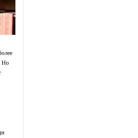
более
. Но
т
ди