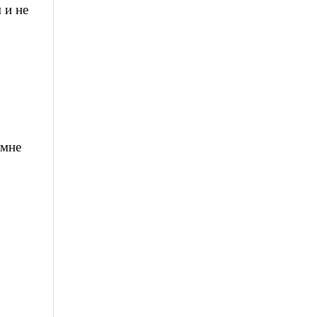
 и не
 мне