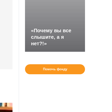
«Почему вы все
слышите, а я
нет?!»
Помочь фонду