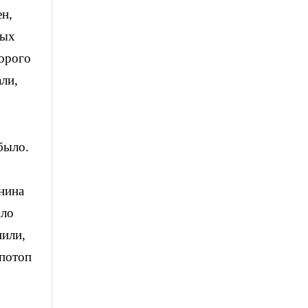
ен,
ных
торого
ли,
было.
анина
ыло
пили,
 потоп