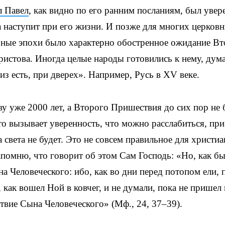
л Павел
, как видно по его ранним посланиям, был увер
а наступит при его жизни. И позже для многих церков
азные эпохи было характерно обостренное ожидание В
истова. Иногда целые народы готовились к нему, дума
из есть, при дверех». Например, Русь в XV веке.
у уже 2000 лет, а Второго Пришествия до сих пор не 
о вызывает уверенность, что можно расслабиться, при
 света не будет. Это не совсем правильное для христи
апомню, что говорит об этом Сам Господь: «Но, как б
на Человеческого: ибо, как во дни перед потопом ели, 
 как вошел Ной в ковчег, и не думали, пока не пришел
ствие Сына Человеческого» (Мф., 24, 37–39).