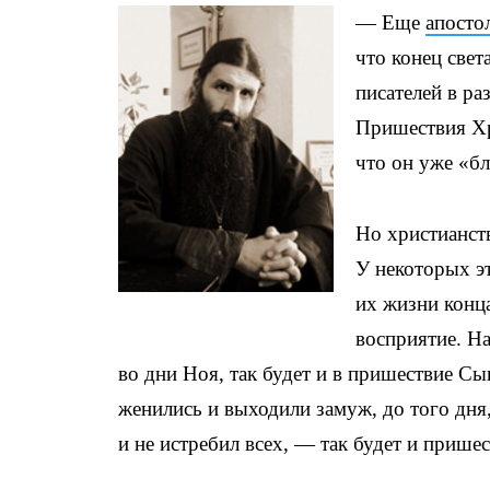
— Еще
апосто
что конец свет
писателей в р
Пришествия Хр
что он уже «бл
Но христианств
У некоторых эт
их жизни конца
восприятие. Н
во дни Ноя, так будет и в пришествие Сы
женились и выходили замуж, до того дня,
и не истребил всех, — так будет и прише