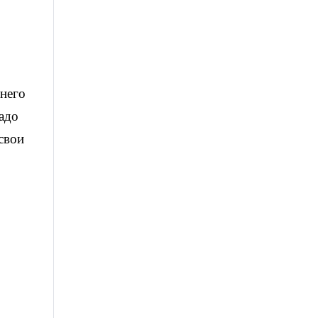
 него
надо
свои