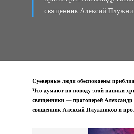
священник Алексий Плужник
Суеверные люди обеспокоены приближ
Что думают по поводу этой паники хри
священники — протоиерей Александр
священник Алексий Плужников и про