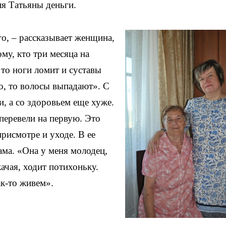
ля Татьяны деньги.
го, – рассказывает женщина,
ому, кто три месяца на
 то ноги ломит и суставы
о, то волосы выпадают». С
, а со здоровьем еще хуже.
перевели на первую. Это
присмотре и уходе. В ее
ама. «Она у меня молодец,
жачая, ходит потихоньку.
ак-то живем».