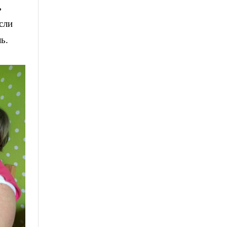
ь
сли
ь.