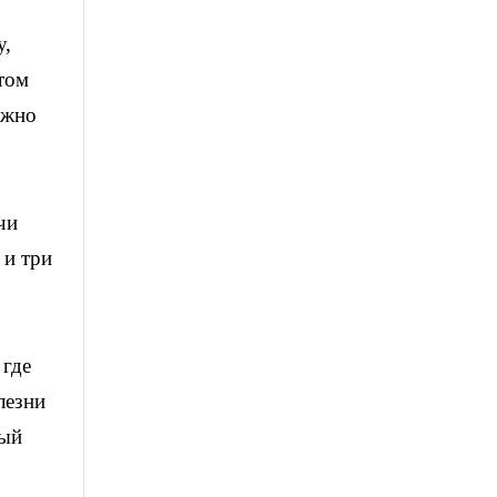
у,
отом
ожно
чи
 и три
 где
лезни
ный