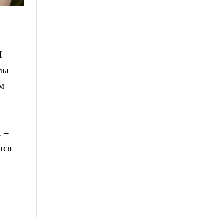
Я
ммы
ем
, –
тся