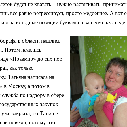
блеток будет не хватать – нужно растягивать, принимат
знь все равно регрессирует, просто медленнее. А вот е
ться на исходные позиции буквально за несколько недел
лборафа в области нашлись
ли. Потом начались
онде «Правмир» до сих пор
ат, как только
ку. Татьяна написала на
» в Москву, а потом в
 служба по надзору в сфере
 государственных закупок
 уже закрыта, но Татьяне
сли повезет, потому что