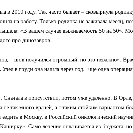
а в 2010 году. Так часто бывает – сковырнула родинк
пошла на работу. Только родинка не заживала месяц, п
слышала: «В вашем случае выживаемость 50 на 50». М
доте про динозавров.
ьяна, – шов получился огромный, но это неважно». Вра
. Узел в груди она нашла через год. Еще одна операция
. Сначала в присутствии, потом уже удаленно. В Орле,
я не так много врачей, а с таким стойким вариантом бо
я ездить в Москву, в Российский онкологический науч
Каширку». Само лечение оплачивается из бюджета, но