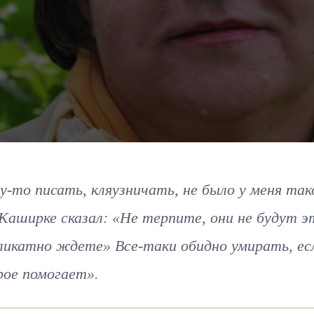
му-то писать, кляузничать, не было у меня так
 Каширке сказал: «Не терпите, они не будут 
еликатно ждете» Все-таки обидно умирать, ес
рое помогает».