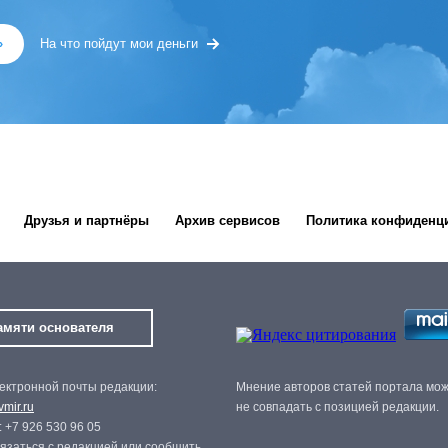
»
На что пойдут мои деньги
Друзья и партнёры
Архив сервисов
Политика конфиденц
амяти основателя
ектронной почты редакции:
Мнение авторов статей портала мо
mir.ru
не совпадать с позицией редакции.
 +7 926 530 96 05
язаться с редакцией или сообщить