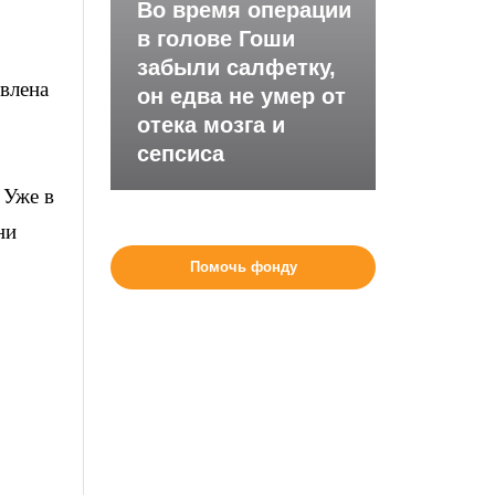
Во время операции
в голове Гоши
забыли салфетку,
влена
он едва не умер от
отека мозга и
сепсиса
 Уже в
ни
Помочь фонду