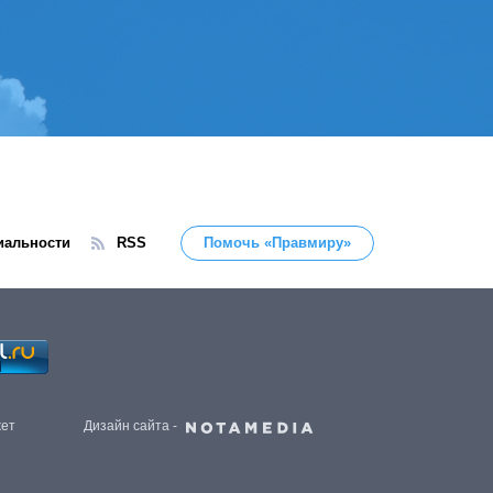
иальности
RSS
Помочь «Правмиру»
жет
Дизайн сайта -