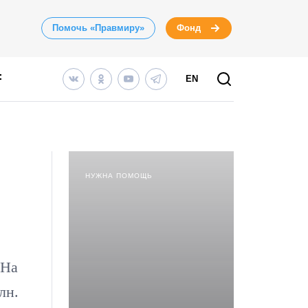
Помочь «Правмиру»
Фонд
EN
НУЖНА ПОМОЩЬ
 На
лн.