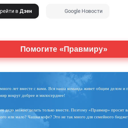
рейти в
Дзен
Google Новости
Помогите «Правмиру»
много лет вместе с вами. Вся наша команда живет общим делом и 
мир вокруг добрее и милосерднее!
ое дело можно делать только вместе. Поэтому «Правмир» просит в
ного или мало? Чашка кофе? Это не так много для семейного бюджет