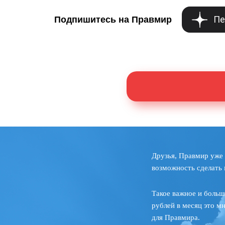
Пе
Подпишитесь на Правмир
Друзья, Правмир уже 
возможность сделать 
Такое важное и больш
рублей в месяц это м
для Правмира.