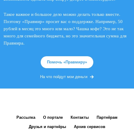
Такое важное и большое дело можно делать только вместе.
Поэтому «Правмир» просит вас о поддержке. Например, 50
рублей в месяц это много или мало? Чашка кофе? Это не так
много для семейного бюджета, но это значительная сумма для
Правмира.
Помочь «Правмиру»
На что пойдут мои деньги
Рассылка
О портале
Контакты
Партнёрам
Друзья и партнёры
Архив сервисов