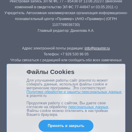
Реестровая запись ЭЛ № ФС 77 – 85438 от 13.06.2023 г. (внесение
изменений в свидетельство ЭЛ ФС 77-44847 от 03.05.2011 г.)
Учредитель: Автономная некоммерческая организация информационно-
познавательный центр «Правмир» (АНО «Правмир») (ОГРН
1107799036730)
Главный редактор: Данилова А.А.
Адрес электронной почты редакции:
info@pravmir.ru
Телефон: +7 926 530 96 05
Чтобы связаться с редакцией или сообщить обо всех замеченных
ошибках, воспользуйтесь
формой обратной связи
.
Файлы Cookies
Републикация материалов сайта в печатных изданиях (книгах, прессе)
Для улучшения работы сайт pravmir.ru может
возможна только с письменного разрешения редакции.
собирать данные, используя файлы cookie и
метрические программы. Это соответствует
Политике обработки и защиты персональных данных
в pravmir.ru
Продолжая работу с сайтом, Вы даете свое
согласие на обработку
персональных данных
.
Файлы cookie можно отключить в настройках
Мнение авторов статей портала может не совпадать с позицией
Вашего браузера.
редакции.
Принять и закрыть
Дизайн сайта -