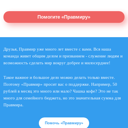
Помогите «Правмиру»
Друзья, Правмир уже много лет вместе с вами. Вся наша
команда живет общим делом и призванием - служение людям и
возможность сделать мир вокруг добрее и милосерднее!
Такое важное и большое дело можно делать только вместе.
Поэтому «Правмир» просит вас о поддержке. Например, 50
рублей в месяц это много или мало? Чашка кофе? Это не так
много для семейного бюджета, но это значительная сумма для
Правмира.
Помочь «Правмиру»