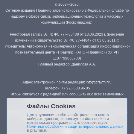
© 2003—2026.
Сетевое издание Правмир зарегистрировано в Федеральной службе по
надзору в сфере связи, информационных технологий и массовых
коммуникаций (Роскомнадзор).
Реестровая запись ЭЛ № ФС 77 – 85438 от 13.06.2023 г. (внесение
изменений в свидетельство ЭЛ ФС 77-44847 от 03.05.2011 г.)
Учредитель: Автономная некоммерческая организация информационно-
познавательный центр «Правмир» (АНО «Правмир») (ОГРН
1107799036730)
Главный редактор: Данилова А.А.
Адрес электронной почты редакции:
info@pravmir.ru
Телефон: +7 926 530 96 05
Чтобы связаться с редакцией или сообщить обо всех замеченных
ошибках, воспользуйтесь
формой обратной связи
.
Файлы Cookies
Републикация материалов сайта в печатных изданиях (книгах, прессе)
Для улучшения работы сайт pravmir.ru может
возможна только с письменного разрешения редакции.
собирать данные, используя файлы cookie и
метрические программы. Это соответствует
Политике обработки и защиты персональных данных
в pravmir.ru