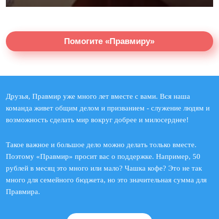
Помогите «Правмиру»
Друзья, Правмир уже много лет вместе с вами. Вся наша
команда живет общим делом и призванием - служение людям и
возможность сделать мир вокруг добрее и милосерднее!
Такое важное и большое дело можно делать только вместе.
Поэтому «Правмир» просит вас о поддержке. Например, 50
рублей в месяц это много или мало? Чашка кофе? Это не так
много для семейного бюджета, но это значительная сумма для
Правмира.