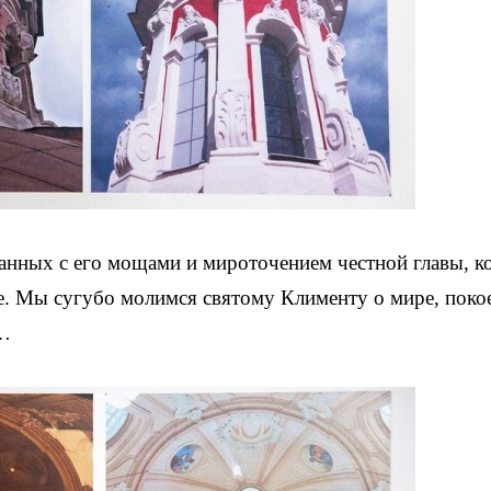
анных с его мощами и мироточением честной главы, к
е. Мы сугубо молимся святому Клименту о мире, поко
е…