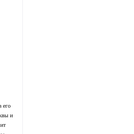
в его
квы и
рит