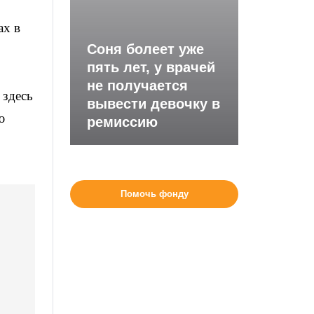
ах в
Соня болеет уже
пять лет, у врачей
не получается
 здесь
вывести девочку в
ю
ремиссию
Помочь фонду