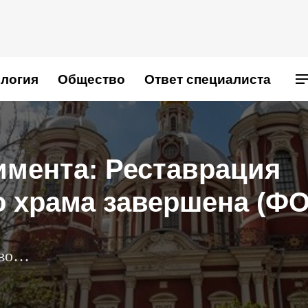
логия
Общество
Ответ специалиста
имента: Реставрация
о храма завершена (Ф
ово…