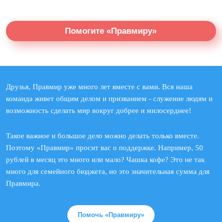
Помогите «Правмиру»
Друзья, Правмир уже много лет вместе с вами. Вся наша
команда живет общим делом и призванием - служение людям и
возможность сделать мир вокруг добрее и милосерднее!
Такое важное и большое дело можно делать только вместе.
Поэтому «Правмир» просит вас о поддержке. Например, 50
рублей в месяц это много или мало? Чашка кофе? Это не так
много для семейного бюджета, но это значительная сумма для
Правмира.
Помочь «Правмиру»