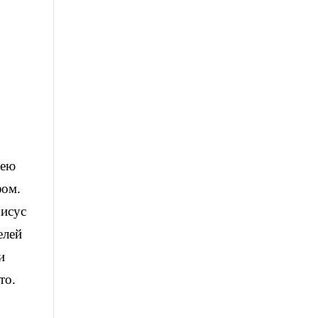
оею
фом.
Иисус
елей
и
то.