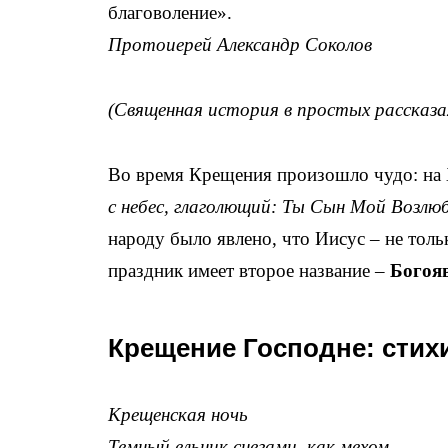
благоволение».
Протоиерей Александр Соколов
(Священная история в простых рассказа
Во время Крещения произошло чудо: на 
с небес, глаголющий: Ты Сын Мой Возлюб
народу было явлено, что Иисус – не тол
праздник имеет второе название –
Богоя
Крещение Господне: стих
Крещенская ночь
Темный ельник снегами, как мехом,