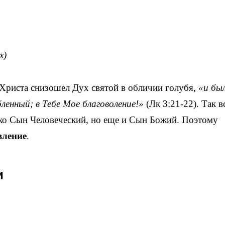
х)
Христа снизошел Дух святой в обличии голубя,
«и был
ленный; в Тебе Мое благоволение!»
(Лк 3:21-22). Так в
ько Сын Человеческий, но еще и Сын Божий. Поэтому
вление
.
и