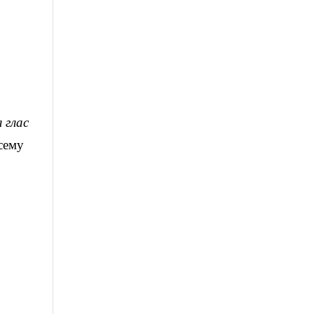
 глас
сему