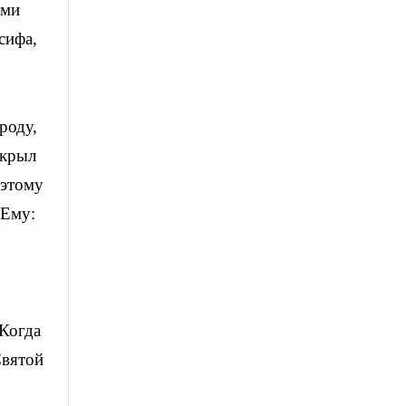
ими
сифа,
роду,
ткрыл
оэтому
 Ему:
 Когда
Святой