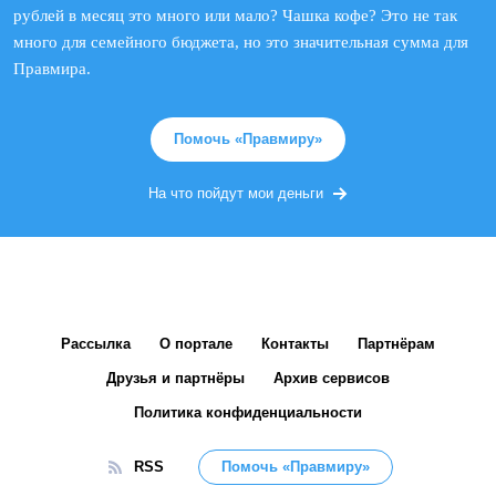
рублей в месяц это много или мало? Чашка кофе? Это не так
много для семейного бюджета, но это значительная сумма для
Правмира.
Помочь «Правмиру»
На что пойдут мои деньги
Рассылка
О портале
Контакты
Партнёрам
Друзья и партнёры
Архив сервисов
Политика конфиденциальности
RSS
Помочь «Правмиру»