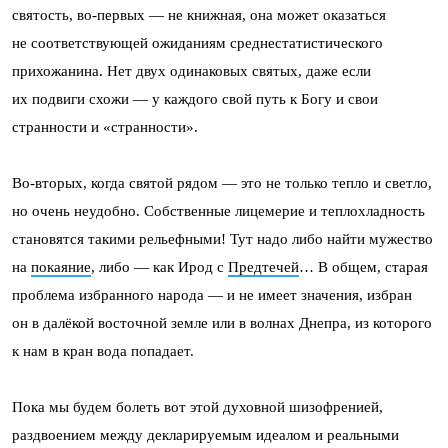
святость, во-первых — не книжная, она может оказаться
не соответствующей ожиданиям среднестатистического
прихожанина. Нет двух одинаковых святых, даже если
их подвиги схожи — у каждого свой путь к Богу и свои
странности и «странности».
Во-вторых, когда святой рядом — это не только тепло и светло,
но очень неудобно. Собственные лицемерие и теплохладность
становятся такими рельефными! Тут надо либо найти мужество
на
покаяние
, либо — как Ирод с
Предтечей
… В общем, старая
проблема избранного народа — и не имеет значения, избран
он в далёкой восточной земле или в волнах Днепра, из которого
к нам в кран вода попадает.
Пока мы будем болеть вот этой духовной шизофренией,
раздвоением между декларируемым идеалом и реальными