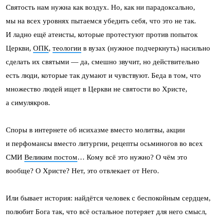
Святость нам нужна как воздух. Но, как ни парадоксально,
мы на всех уровнях пытаемся убедить себя, что это не так.
И ладно ещё атеисты, которые протестуют против попыток
Церкви,
ОПК
,
теологии
в вузах (нужное подчеркнуть) насильно
сделать их святыми — да, смешно звучит, но действительно
есть люди, которые так думают и чувствуют. Беда в том, что
множество людей ищет в Церкви не святости во Христе,
а симулякров.
Споры в интернете об исихазме вместо молитвы, акции
и перфомансы вместо литургии, рецепты осьминогов во всех
СМИ
Великим постом
… Кому всё это нужно? О чём это
вообще? О Христе? Нет, это отвлекает от Него.
Или бывает история: найдётся человек с беспокойным сердцем,
полюбит Бога так, что всё остальное потеряет для него смысл,