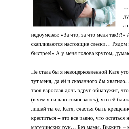
…Е
ду
а 
недоумевая: «За что, за что меня так!?!» 
скапливаются настоящие слезки… Рядом ма
быстрее!» А у меня голова кругом, дума
Не стала бы я невоцерковленной Кате уто
тут меня, да ей и сказанного бы хватило. 
твоя взрослая дочь вдруг обнаружит, что 
(в чем я сильно сомневаюсь), что ей бли
лишай ты ее, Катя, счастья быть крещенн
креститься – это все равно, что остаться
материнских рук… Без мамы. Выжить – 