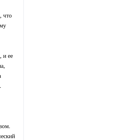
, что
ому
 и ее
а,
а
.
вом.
ческий