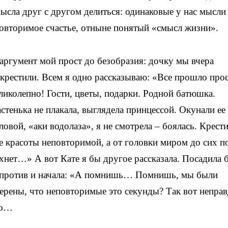
мысла друг с другом делиться: одинаковые у нас мысли
повторимое счастье, отныне понятый «смысл жизни».
аргумент мой прост до безобразия: дочку мы вчера
крестили. Всем я одно рассказываю: «Все прошло про
ликолепно! Гости, цветы, подарки. Родной батюшка.
стенька не плакала, выглядела принцессой. Окунали ее 
ловой, «аки водолаза», я не смотрела – боялась. Крести
е красоты неповторимой, а от головки миром до сих п
хнет…» А вот Кате я бы другое рассказала. Посадила 
против и начала: «А помнишь… Помнишь, мы были
ерены, что неповторимые это секунды? Так вот неправ
то…