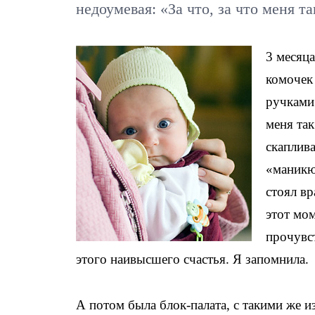
недоумевая: «За что, за что меня та
3 месяц
комочек
ручками 
меня так
скаплива
«маникю
стоял вр
этот мом
прочувс
этого наивысшего счастья. Я запомнила.
А потом была блок-палата, с такими же 