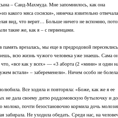
сына – Саид-Махмуда. Мне запомнилось, как она
«из какого мяса сосиски», нянечка язвительно отвечала
делая вид, что верит… Больше ничего не вспомню, пот
ыли такие же, как я – с первенцами.
 в память врезалась, мы еще в предродовой пересеклись,
очешь, всю жизнь чужого человека уже знаешь. Сама он
 что, «все как у всех» — «3 аборта (2 «мини» и один н
 мужем встали» – забеременели». Ничем особо не болела
олюбила. Все ходила и повторяла: «Боже, как же я ее
рых не дала своему дитю роддомовскую бутылочку и до
ло молоко, почти безостановочно кормила дочь молози
ая забирала. Не уходила обедать. Среди нас, на челове