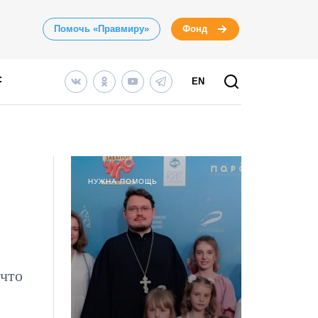
Помочь «Правмиру»
Фонд
EN
НУЖНА ПОМОЩЬ
 что