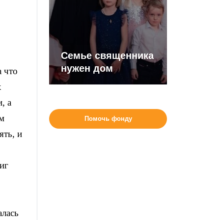
Семье священника
нужен дом
а что
х
, а
м
Помочь фонду
ять, и
иг
алась