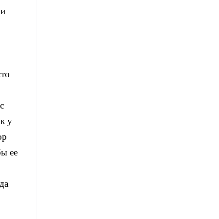
 и
сто
с
к у
ор
бы ее
да