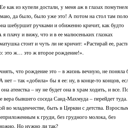
е как из купели достали, у меня аж в глазах помутнел
маю, да было, было уже это! А потом на стол там пол
она шебуршит ручками и обиженно кричит, как будто
А я плачу и вижу, что и в ее малюсеньких глазках
тушка стоит и чуть ли не кричит: «Растирай ее, раст
ю: это ж… это ж второе рождение!».
чнять, что рождение это – в жизнь вечную, не поняла 
А нет – так «добила» бы я ее: ну, в конце-то концов, ес
она атеистка – ну не будет она в храм ходить, и все. 
же вера бывшего соседа Саид-Махмуда – перейдет туда.
ой во младенчестве, быть в Церкви с детства. Взрослы
 неприложенным к груди, без грудного молока, без
можно. Но нужно ли так?