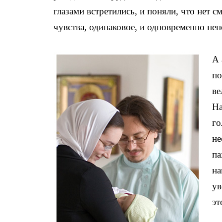
глазами встретились, и поняли, что нет с
чувства, одинаковое, и одновременно не
А 
по
ве
На
го
не
па
на
ув
э