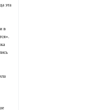
да эта
и в
тся».
чка
лись
ила
ше