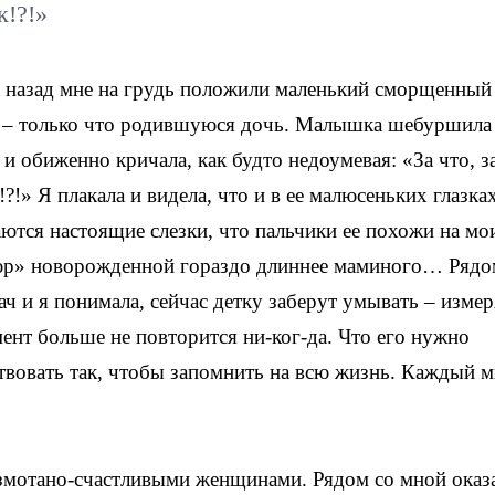
к!?!»
а назад мне на грудь положили маленький сморщенный
 – только что родившуюся дочь. Малышка шебуршила
и обиженно кричала, как будто недоумевая: «За что, з
!?!» Я плакала и видела, что и в ее малюсеньких глазка
ются настоящие слезки, что пальчики ее похожи на мои
р» новорожденной гораздо длиннее маминого… Рядо
ач и я понимала, сейчас детку заберут умывать – измер
ент больше не повторится ни-ког-да. Что его нужно
твовать так, чтобы запомнить на всю жизнь. Каждый м
измотано-счастливыми женщинами. Рядом со мной оказ