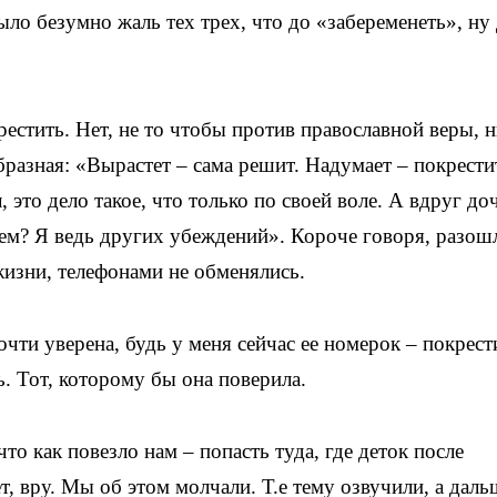
ло безумно жаль тех трех, что до «забеременеть», ну 
рестить. Нет, не то чтобы против православной веры, н
бразная: «Вырастет – сама решит. Надумает – покрести
л, это дело такое, что только по своей воле. А вдруг до
ачем? Я ведь других убеждений». Короче говоря, разош
жизни, телефонами не обменялись.
очти уверена, будь у меня сейчас ее номерок – покрест
ь. Тот, которому бы она поверила.
то как повезло нам – попасть туда, где деток после
, вру. Мы об этом молчали. Т.е тему озвучили, а даль