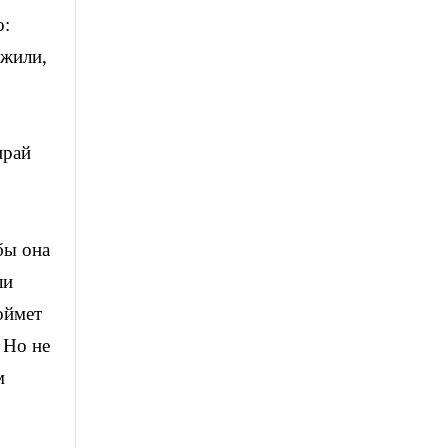
о:
ожили,
ирай
бы она
ли
Поймет
 Но не
м