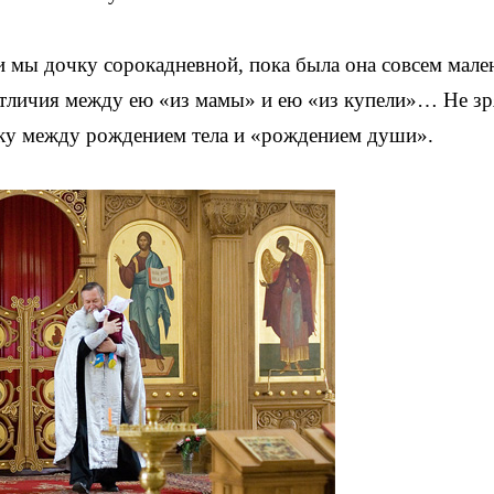
ли мы дочку сорокадневной, пока была она совсем мале
отличия между ею «из мамы» и ею «из купели»… Не зр
чку между рождением тела и «рождением души».