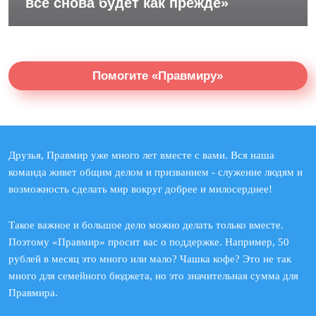
все снова будет как прежде»
Помогите «Правмиру»
Друзья, Правмир уже много лет вместе с вами. Вся наша
команда живет общим делом и призванием - служение людям и
возможность сделать мир вокруг добрее и милосерднее!
Такое важное и большое дело можно делать только вместе.
Поэтому «Правмир» просит вас о поддержке. Например, 50
рублей в месяц это много или мало? Чашка кофе? Это не так
много для семейного бюджета, но это значительная сумма для
Правмира.