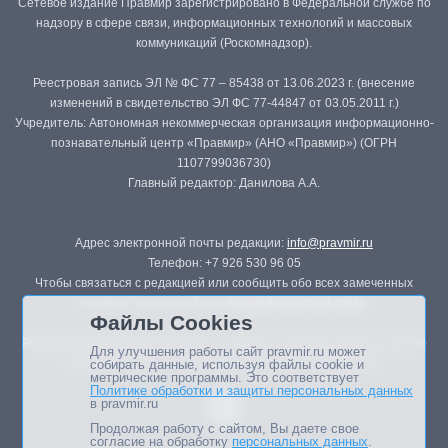
Сетевое издание Правмир зарегистрировано в Федеральной службе по
надзору в сфере связи, информационных технологий и массовых
коммуникаций (Роскомнадзор).
Реестровая запись ЭЛ № ФС 77 – 85438 от 13.06.2023 г. (внесение
изменений в свидетельство ЭЛ ФС 77-44847 от 03.05.2011 г.)
Учредитель: Автономная некоммерческая организация информационно-
познавательный центр «Правмир» (АНО «Правмир») (ОГРН
1107799036730)
Главный редактор: Данилова А.А.
Адрес электронной почты редакции:
info@pravmir.ru
Телефон: +7 926 530 96 05
Чтобы связаться с редакцией или сообщить обо всех замеченных
ошибках, воспользуйтесь
формой обратной связи
.
Файлы Cookies
Републикация материалов сайта в печатных изданиях (книгах, прессе)
Для улучшения работы сайт pravmir.ru может
возможна только с письменного разрешения редакции.
собирать данные, используя файлы cookie и
метрические программы. Это соответствует
Политике обработки и защиты персональных данных
в pravmir.ru
Продолжая работу с сайтом, Вы даете свое
согласие на обработку
персональных данных
.