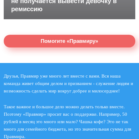
не получается вывести девочку в
ремиссию
Помогите «Правмиру»
Друзья, Правмир уже много лет вместе с вами. Вся наша
команда живет общим делом и призванием - служение людям и
возможность сделать мир вокруг добрее и милосерднее!
Такое важное и большое дело можно делать только вместе.
Поэтому «Правмир» просит вас о поддержке. Например, 50
рублей в месяц это много или мало? Чашка кофе? Это не так
много для семейного бюджета, но это значительная сумма для
Правмира.