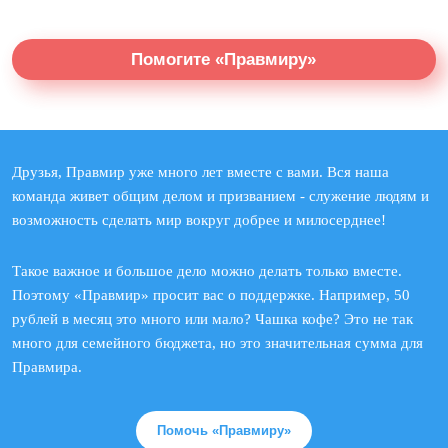
Помогите «Правмиру»
Друзья, Правмир уже много лет вместе с вами. Вся наша
команда живет общим делом и призванием - служение людям и
возможность сделать мир вокруг добрее и милосерднее!
Такое важное и большое дело можно делать только вместе.
Поэтому «Правмир» просит вас о поддержке. Например, 50
рублей в месяц это много или мало? Чашка кофе? Это не так
много для семейного бюджета, но это значительная сумма для
Правмира.
Помочь «Правмиру»