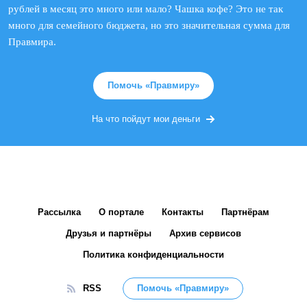
рублей в месяц это много или мало? Чашка кофе? Это не так
много для семейного бюджета, но это значительная сумма для
Правмира.
Помочь «Правмиру»
На что пойдут мои деньги
Рассылка
О портале
Контакты
Партнёрам
Друзья и партнёры
Архив сервисов
Политика конфиденциальности
RSS
Помочь «Правмиру»