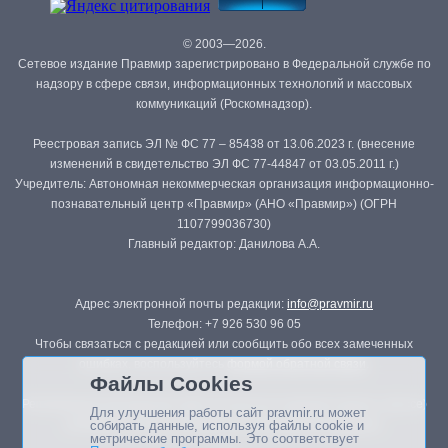
© 2003—2026.
Сетевое издание Правмир зарегистрировано в Федеральной службе по
надзору в сфере связи, информационных технологий и массовых
коммуникаций (Роскомнадзор).
Реестровая запись ЭЛ № ФС 77 – 85438 от 13.06.2023 г. (внесение
изменений в свидетельство ЭЛ ФС 77-44847 от 03.05.2011 г.)
Учредитель: Автономная некоммерческая организация информационно-
познавательный центр «Правмир» (АНО «Правмир») (ОГРН
1107799036730)
Главный редактор: Данилова А.А.
Адрес электронной почты редакции:
info@pravmir.ru
Телефон: +7 926 530 96 05
Чтобы связаться с редакцией или сообщить обо всех замеченных
ошибках, воспользуйтесь
формой обратной связи
.
Файлы Cookies
Републикация материалов сайта в печатных изданиях (книгах, прессе)
Для улучшения работы сайт pravmir.ru может
возможна только с письменного разрешения редакции.
собирать данные, используя файлы cookie и
метрические программы. Это соответствует