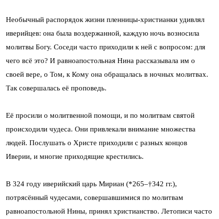
Необычный распорядок жизни пленницы-христианки удивлял
иверийцев: она была воздержанной, каждую ночь возносила
молитвы Богу. Соседи часто приходили к ней с вопросом: для
чего всё это? И равноапостольная Нина рассказывала им о
своей вере, о Том, к Кому она обращалась в ночных молитвах.
Так совершалась её проповедь.
Её просили о молитвенной помощи, и по молитвам святой
происходили чудеса. Они привлекали внимание множества
людей. Послушать о Христе приходили с разных концов
Иверии, и многие приходящие крестились.
В 324 году иверийский царь Мириан (*265–†342 гг.),
потрясённый чудесами, совершавшимися по молитвам
равноапостольной Нины, принял христианство. Летописи часто