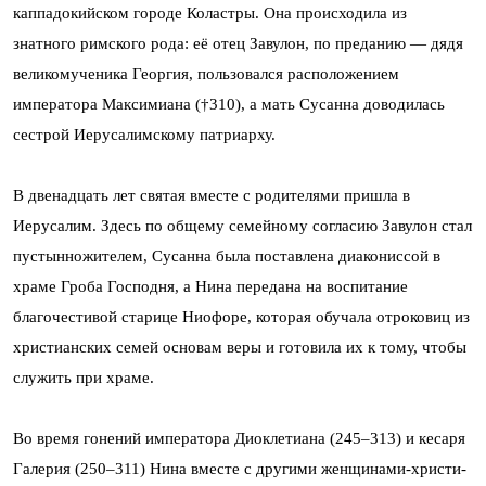
каппадокийском городе Коластры. Она происходила из
знатного римского рода: её отец Завулон, по преданию — дядя
великомученика Георгия, пользовался расположением
императора Максимиана (†310), а мать Сусанна доводилась
сестрой Иерусалимскому патриарху.
В двенадцать лет святая вместе с родителями пришла в
Иерусалим. Здесь по общему семейному согласию Завулон стал
пустынножителем, Сусанна была поставлена диакониссой в
храме Гроба Господня, а Нина передана на воспитание
благочестивой старице Ниофоре, которая обучала отроковиц из
христианских семей основам веры и готовила их к тому, чтобы
служить при храме.
Во время гонений императора Диоклетиана (245–313) и кесаря
Галерия (250–311) Нина вместе с другими женщинами-христи­