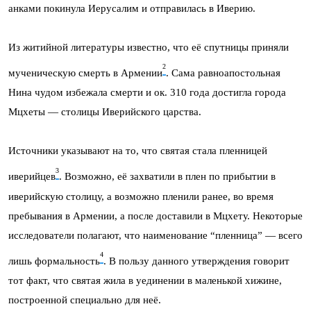
анками покинула Иерусалим и отправилась в Иверию.
Из житийной литературы известно, что её спутницы приняли
2
мученическую смерть в Армении
. Сама равноапостольная
Нина чудом избежала смерти и ок. 310 года достигла города
Мцхеты — столицы Иверийского царства.
Источники указывают на то, что святая стала пленницей
3
иверийцев
. Возможно, её захватили в плен по прибытии в
иверийскую столицу, а возможно пленили ранее, во время
пребывания в Армении, а после доставили в Мцхету. Некоторые
исследователи полагают, что наименование “пленница” — всего
4
лишь формальность
. В пользу данного утверждения говорит
тот факт, что святая жила в уединении в маленькой хижине,
построенной специально для неё.