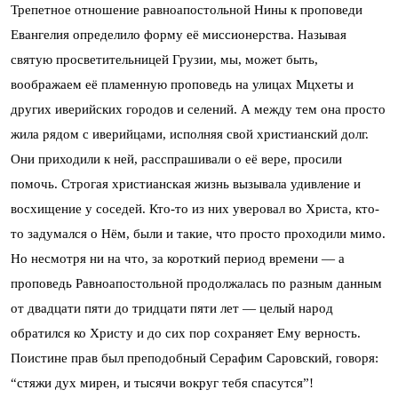
Трепетное отношение равноапостольной Нины к проповеди
Евангелия определило форму её миссионерства. Называя
святую просветительницей Грузии, мы, может быть,
воображаем её пламенную проповедь на улицах Мцхеты и
других иверийских городов и селений. А между тем она просто
жила рядом с иверийцами, исполняя свой христианский долг.
Они приходили к ней, расспрашивали о её вере, просили
помочь. Строгая христианская жизнь вызывала удивление и
восхищение у соседей. Кто-то из них уверовал во Христа, кто-
то задумался о Нём, были и такие, что просто проходили мимо.
Но несмотря ни на что, за короткий период времени — а
проповедь Равноапостольной продолжалась по разным данным
от двадцати пяти до тридцати пяти лет — целый народ
обратился ко Христу и до сих пор сохраняет Ему верность.
Поистине прав был преподобный Серафим Саровский, говоря:
“стяжи дух мирен, и тысячи вокруг тебя спасутся”!