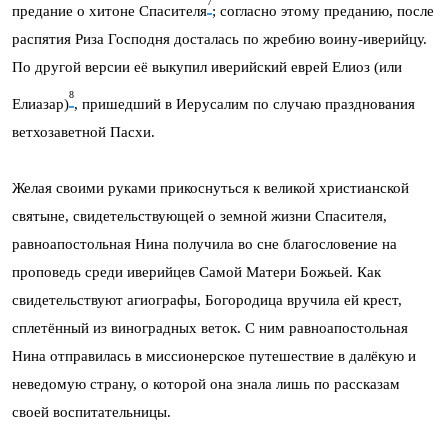
7
предание о хитоне Спасителя
; согласно этому преданию, после
распятия Риза Господня досталась по жребию воину-иверийцу.
По другой версии её выкупил иверийский еврей Елиоз (или
8
Елиазар)
, пришедший в Иерусалим по случаю празднования
ветхозаветной Пасхи.
Желая своими руками прикоснуться к великой христианской
святыне, свидетельствующей о земной жизни Спасителя,
равноапостольная Нина получила во сне благословение на
проповедь среди иверийцев Самой Матери Божьей. Как
свидетельствуют агиографы, Богородица вручила ей крест,
сплетённый из виноградных веток. С ним равноапостольная
Нина отправилась в миссионерское путешествие в далёкую и
неведомую страну, о которой она знала лишь по рассказам
своей воспитательницы.