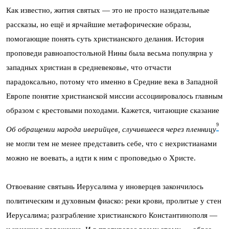
Как известно, жития святых — это не просто назидательные
рассказы, но ещё и ярчайшие метафорические образы,
помогающие понять суть христианского делания. История
проповеди равноапостольной Нины была весьма популярна у
западных христиан в средневековье, что отчасти
парадоксально, потому что именно в Средние века в Западной
Европе понятие христианской миссии ассоциировалось главным
образом с крестовыми походами. Кажется, читающие сказание
9
Об обращении народа иверийцев, случившееся через пленницу
не могли тем не менее представить себе, что с нехристианами
можно не воевать, а идти к ним с проповедью о Христе.
Отвоевание святынь Иерусалима у иноверцев закончилось
политическим и духовным фиаско: реки крови, пролитые у стен
Иерусалима; разграбление христианского Константинополя —