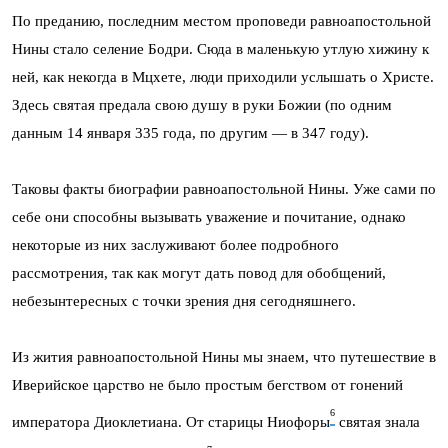
По преданию, последним местом проповеди равноапостольной
Нины стало селение Бодри. Сюда в маленькую утлую хижину к
ней, как некогда в Мцхете, люди приходили услышать о Христе.
Здесь святая предала свою душу в руки Божии (по одним
данным 14 января 335 года, по другим — в 347 году).
Таковы факты биографии равноапостольной Нины. Уже сами по
себе они способны вызывать уважение и почитание, однако
некоторые из них заслуживают более подробного
рассмотрения, так как могут дать повод для обобщений,
небезынтересных с точки зрения дня сегодняшнего.
Из жития равноапостольной Нины мы знаем, что путешествие в
Иверийское царство не было простым бегством от гонений
6
императора Диоклетиана. От старицы Ниофоры
святая знала