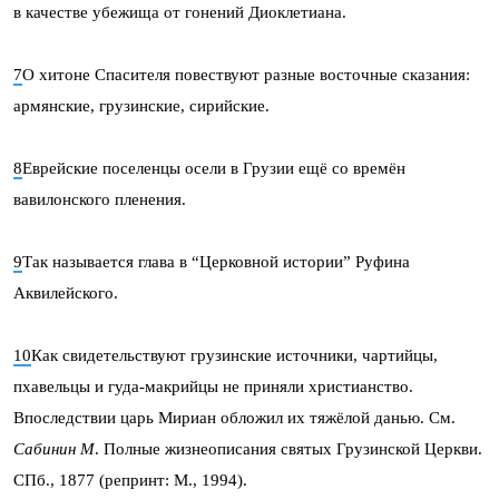
в качестве убежища от гонений Диоклетиана.
7
О хитоне Спасителя повествуют разные восточные сказания:
армянские, грузинские, сирийские.
8
Еврейские поселенцы осели в Грузии ещё со времён
вавилонского пленения.
9
Так называется глава в “Церковной истории” Руфина
Аквилейского.
10
Как свидетельствуют грузинские источники, чартийцы,
пхавельцы и гуда-макрийцы не приняли христианство.
Впоследствии царь Мириан обложил их тяжёлой данью. См.
Сабинин М
. Полные жизнеописания святых Грузинской Церкви.
СПб., 1877 (репринт: М., 1994).