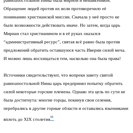
равноапостольной Нины была мирной и ненавязчивой.
Обращение людей против их воли противоречило её
пониманию христианской миссии. Сначала у неё просто не
было возможности действовать иначе. Но затем, когда царь
Мириан стал христианином и в её руках оказался
“административный ресурс”, святая всё равно была против
предложений обратить оставшуюся часть Иверии силой меча.
И можно лишь восхищаться тем, насколько она была права!
Источники свидетельствуют, что вопреки завету святой
равноапостольной Нины царь предпринял попытку обратить
силой некоторые горские племена. Однако эта цель по сути не
была достигнута: многие горцы, покинув свои селения,
перебрались в другие горные области и оставались язычниками
10
вплоть до XIX столетия
.