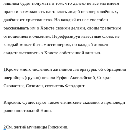
лишним будет подумать о том, что далеко не все мы имеем
право и возможность наставлять людей невоцерковлённых,
далёких от христианства. Но каждый из нас способен
рассказывать им о Христе своими делами, своим трепетным
отношением к ближним. Перефразируя известные слова, не
каждый может быть миссионером, но каждый должен
свидетельствовать о Христе собственной жизнью.
1
Кроме многочисленной житийной литературы, об обращении
иверийцев (гру­­­зин) писали Руфин Аквилейский
,
Сократ
Схоластик, Созомен, святитель Феодорит
Кирский
.
Существуют также египетские сказания о проповеди
равноапостольной Нины.
2
См. житиё мученицы Рипсимии.