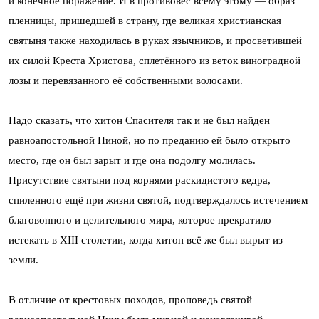
и конечное поражение. И в противовес всему этому — образ
пленницы, пришедшей в страну, где великая христианская
святыня также находилась в руках язычников, и просветившей
их силой Креста Христова, сплетённого из веток виноградной
лозы и перевязанного её собственными волосами.
Надо сказать, что хитон Спасителя так и не был найден
равноапостольной Ниной, но по преданию ей было открыто
место, где он был зарыт и где она подолгу молилась.
Присутствие святыни под корнями раскидистого кедра,
спиленного ещё при жизни святой, подтверждалось истечением
благовонного и целительного мира, которое прекратило
истекать в XIII столетии, когда хитон всё же был вырыт из
земли.
В отличие от крестовых походов, проповедь святой