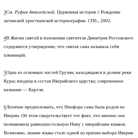
3
См.
Руфин Аквилейский.
Церковная история // Рождение
латинской христианской историографии. СПб., 2002.
4
В Житии святой в изложении святителя Димитрия Ростовского
содержится утверждение, что святая сама называла себя
пленницей.
5
Одна из основных частей Грузии, находящаяся в долине реки
Куры; входила в состав Иверийского царства; современное
название — Картли.
6
Логично предположить, что Ниофора сама была родом из
Иверии. Об этом свидетельствует тот факт, что именно она
познакомила равноапостольную Нину с иверийским языком.
Возможно, знание языка стало одной из причин выбора Иверии