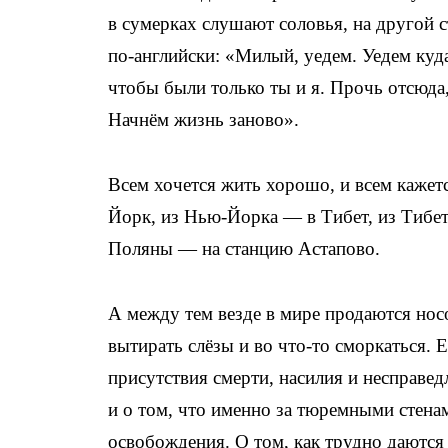
в сумерках слушают соловья, на другой с
по-английски: «Милый, уедем. Уедем куда
чтобы были только ты и я. Прочь отсюда,
Начнём жизнь заново».
Всем хочется жить хорошо, и всем кажетс
Йорк, из Нью-Йорка — в Тибет, из Тибет
Поляны — на станцию Астапово.
А между тем везде в мире продаются носо
вытирать слёзы и во что-то сморкаться. 
присутствия смерти, насилия и несправе
и о том, что именно за тюремными стена
освобождения. О том, как трудно даются 