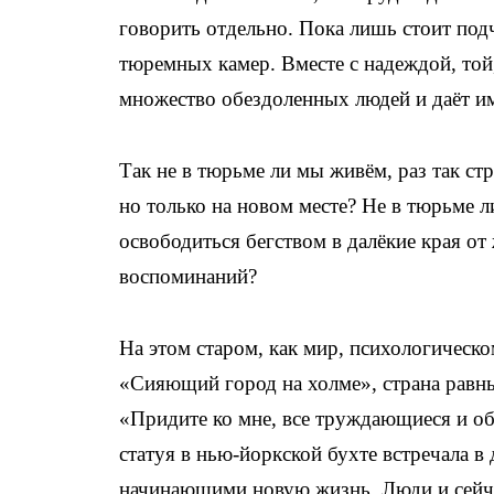
говорить отдельно. Пока лишь стоит по
тюремных камер. Вместе с надеждой, той,
множество обездоленных людей и даёт им
Так не в тюрьме ли мы живём, раз так ст
но только на новом месте? Не в тюрьме 
освободиться бегством в далёкие края о
воспоминаний?
На этом старом, как мир, психологическ
«Сияющий город на холме», страна равны
«Придите ко мне, все труждающиеся и о
статуя в нью-йоркской бухте встречала в
начинающими новую жизнь. Люди и сейча