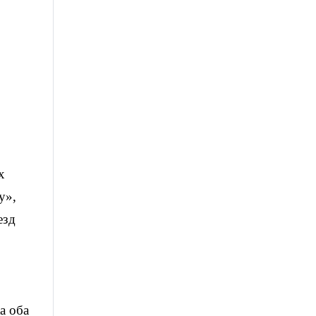
х
у»,
езд
а оба