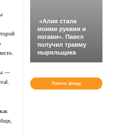
ы
«Алия стала
моими руками и
оторой
ногами». Павел
о
получил травму
ныряльщика
место.
цы —
val.
Помочь фонду
как
обще,