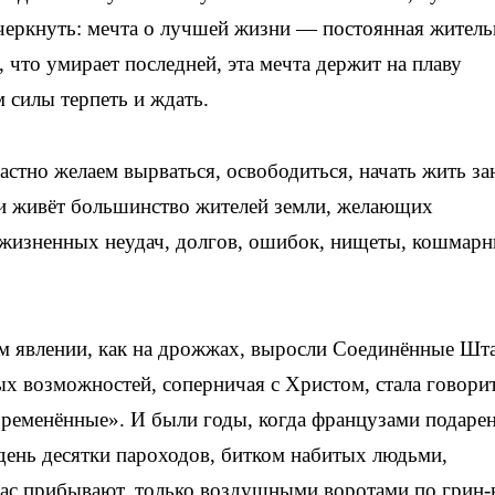
дчеркнуть: мечта о лучшей жизни — постоянная жител
 что умирает последней, эта мечта держит на плаву
 силы терпеть и ждать.
растно желаем вырваться, освободиться, начать жить за
ли живёт большинство жителей земли, желающих
т жизненных неудач, долгов, ошибок, нищеты, кошмар
ом явлении, как на дрожжах, выросли Соединённые Шт
х возможностей, соперничая с Христом, стала говорит
бременённые». И были годы, когда французами подаре
 день десятки пароходов, битком набитых людьми,
с прибывают, только воздушными воротами по грин-