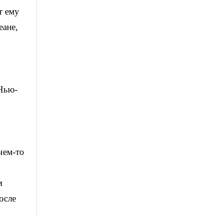
т ему
еане,
 Нью-
чем-то
м
осле