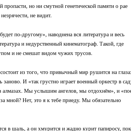
ой пропасти, но ни смутной генетической памяти о рае
 незрячести, не видит.
 будет по-другому», наводнена вся литература и весь
тература и недурственный кинематограф. Такой, где
упом и не смешат видом чужих трусов.
 состоит из того, что привычный мир рушится на глаза
ть заново. И «так грустно играет военный оркестр в сад
в алмазах. Мы услышим ангелов, мы отдохнём», и «по
а мной? Нет, это я к тебе приеду. Мы обязательно
тся в шаль, а он хмурится и жадно курит папиросу, пок