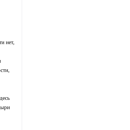
и нет,
м
сти,
десь
дыри