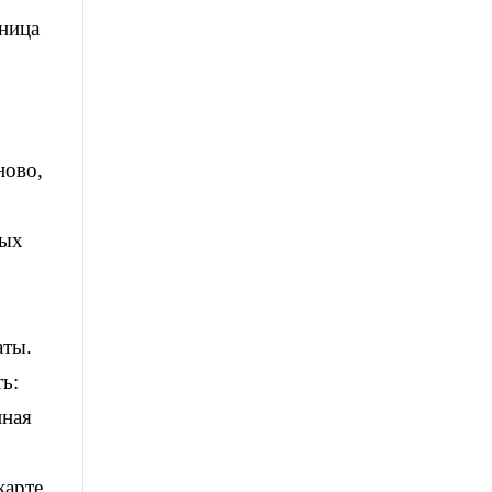
ьница
ново,
ных
аты.
ь:
нная
карте