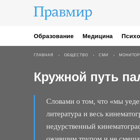
Образование
Медицина
Психо
ГЛАВНАЯ
ОБЩЕСТВО
СМИ
МОНИТОР
Кружной путь па
Словами о том, что «мы уеде
литература и весь кинематог
недурственный кинематограф.
ожившим трупом и не смешат