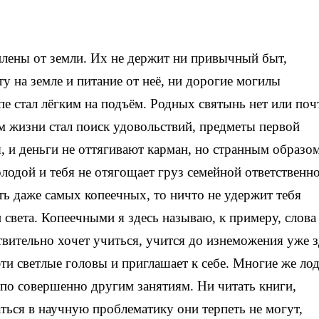
лены от земли. Их не держит ни привычный быт,
у на земле и питание от неё, ни дорогие могилы
пе стал лёгким на подъём. Родных святынь нет или почт
ом жизни стал поиск удовольствий, предметы первой
 и деньги не оттягивают карман, но странным образо
олодой и тебя не отягощает груз семейной ответственно
ть даже самых копеечных, то ничто не удержит тебя
 света. Копеечными я здесь называю, к примеру, слова
ствительно хочет учиться, учится до изнеможения уже з
 эти светлые головы и приглашает к себе. Многие же ло
 по совершенно другим занятиям. Ни читать книги,
ться в научную проблематику они терпеть не могут,