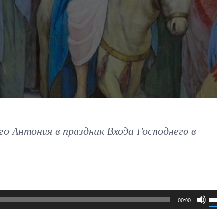
о Антония в праздник Входа Господнего в
И
00:00
к