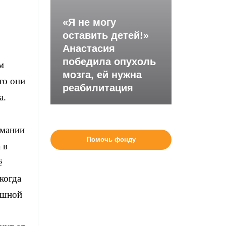
верх/
«Я не могу
низ,
оставить детей!»
тобы
Анастасия
величить
победила опухоль
м
мозга, ей нужна
ли
то они
реабилитация
меньшить
а.
ромкость.
имании
Помочь фонду
а в
ё
когда
ашной