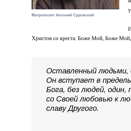
и
у
Митрополит Антоний Сурожский
И
Христов со креста: Боже Мой, Боже Мой,
Оставленный людьми, 
Он вступает в предел
Бога, без людей, один,
со Своей любовью к люд
славу Другого.