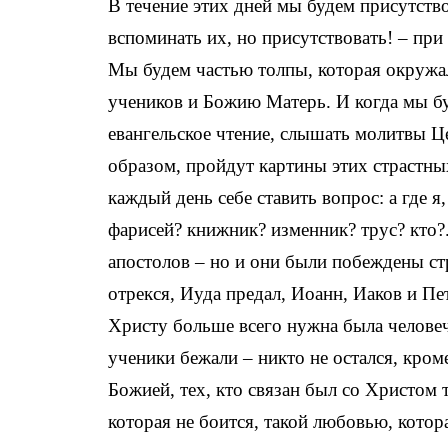
В течение этих дней мы будем присутство
вспоминать их, но присутствовать! – при
Мы будем частью толпы, которая окружа
учеников и Божию Матерь. И когда мы б
евангельское чтение, слышать молитвы Це
образом, пройдут картины этих страстны
каждый день себе ставить вопрос: а где я,
фарисей? книжник? изменник? трус? кто?.
апостолов – но и они были побеждены с
отрекся, Иуда предал, Иоанн, Иаков и Пет
Христу больше всего нужна была человеч
ученики бежали – никто не остался, кро
Божией, тех, кто связан был со Христом
которая не боится, такой любовью, котора