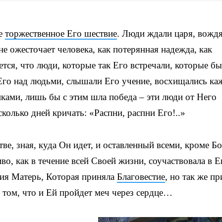
ее
торжественное Его шествие
. Люди ждали царя, вождя
е ожесточает человека, как потерянная надежда, как
тся, что люди, которые так Его встречали, которые б
 Его над людьми, слышали Его учение, восхищались к
иками, лишь бы с этим шла победа – эти люди от Него
сколько дней кричать: «Распни, распни Его!..»
тве, зная, куда Он идет, и оставленный всеми, кроме Б
во, как в течение всей Своей жизни, соучаствовала в Е
жия Матерь, Которая приняла
Благовестие
, но так же пр
 том, что и Ей пройдет меч через сердце…