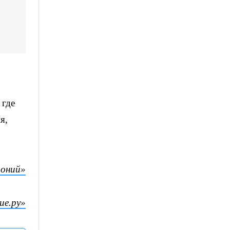
 где
я,
оний»
ие.ру»