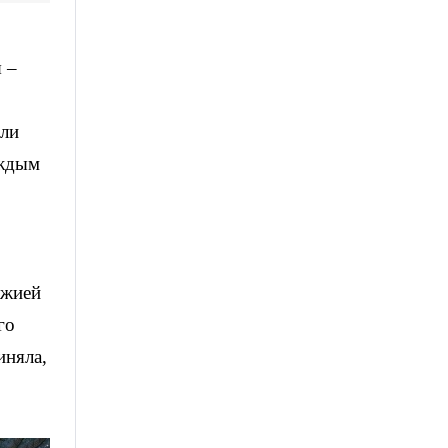
 –
ыли
аждым
ожией
го
иняла,