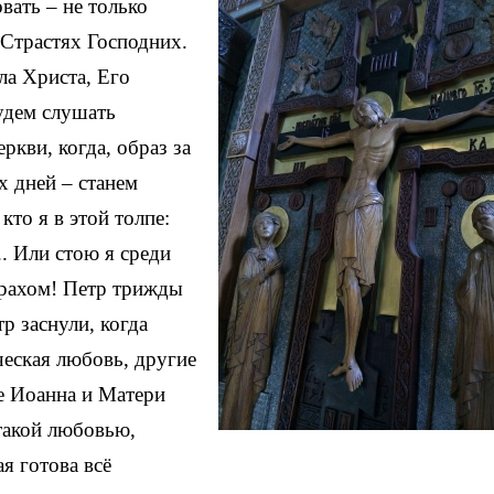
вать – не только
 Страстях Господних.
ла Христа, Его
удем слушать
ркви, когда, образ за
х дней – станем
 кто я в этой толпе:
. Или стою я среди
трахом! Петр трижды
р заснули, когда
еская любовь, другие
ме Иоанна и Матери
 такой любовью,
я готова всё