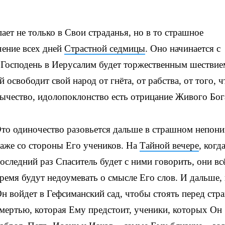
в
в
ает не только в Свои страданья, но в то страшное
ч
чение всех дней
Страстной седмицы
. Оно начинается с
у
 Господень в Иерусалим будет торжественным шествие
и
освободит свой народ от гнёта, от рабства, от того, ч
у
зычество, идолопоклонство есть отрицание Живого Бог
г
то одиночество разовьется дальше в страшном непон
аже со стороны Его учеников. На
Тайной вечере
, когд
оследний раз Спаситель будет с ними говорить, они вс
ремя будут недоумевать о смысле Его слов. И дальше, 
н войдет в Гефсиманский сад, чтобы стоять перед стр
мертью, которая Ему предстоит, ученики, которых Он