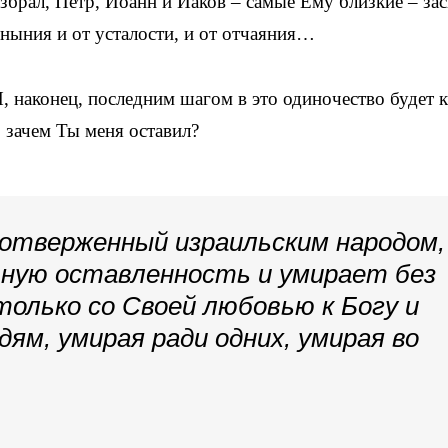
збрал, Петр, Иоанн и Иаков – самые Ему близкие – зас
ныния и от усталости, и от отчаяния…
, наконец, последним шагом в это одиночество будет 
 зачем Ты меня оставил?
отверженный израильским народом,
ьную оставленность и умирает без
 только со Своей любовью к Богу и
ям, умирая ради одних, умирая во