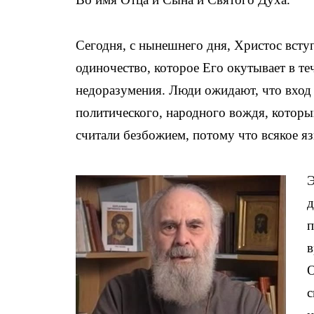
Сегодня, с нынешнего дня, Христос вступ
одиночество, которое Его окутывает в те
недоразумения. Люди ожидают, что вход
политического, народного вождя, который 
считали безбожием, потому что всякое я
Э
д
п
в
О
с