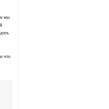
ли мы
ой
одить
 и что