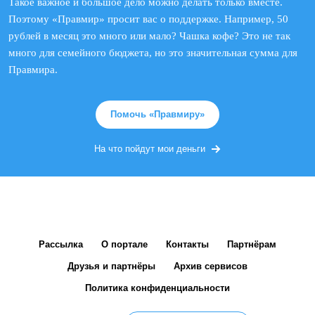
Такое важное и большое дело можно делать только вместе.
Поэтому «Правмир» просит вас о поддержке. Например, 50
рублей в месяц это много или мало? Чашка кофе? Это не так
много для семейного бюджета, но это значительная сумма для
Правмира.
Помочь «Правмиру»
На что пойдут мои деньги
Рассылка
О портале
Контакты
Партнёрам
Друзья и партнёры
Архив сервисов
Политика конфиденциальности