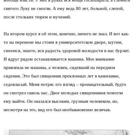
вообще власти. У них в руках вся мощь госаппарата, а сломить
святого Луку не смогли. А ему ведь 80 лет, больной, слепой,
после стольких тюрем и мучений.
На втором курсе я об этом, конечно, ничего не знал. И вот как-
то на перемене мы стоим в университетском дворе, шутим,
смеемся, знаете, вся радость здоровой молодости в нас бурлит.
И вдруг рядом останавливается машина. Мое внимание
привлекла не машина, а человек, сидевший на переднем
сидении. Это был священник преклонных лет в камилавке,
седовласый. Меня потряс его взгляд – проницательный, будто
он смотрел сквозь нас. Двое молодых священников помогли
ему выйти. Он оказался высоким, грузным человеком, но,
несмотря на это, вид его был необыкновенно величав.