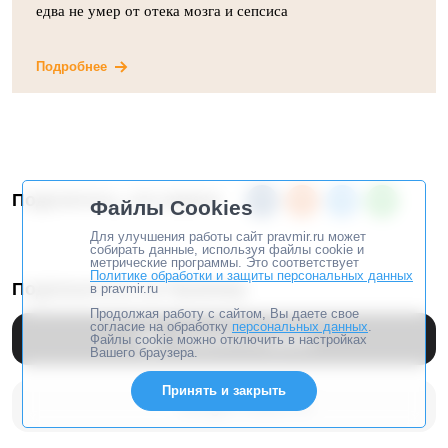
едва не умер от отека мозга и сепсиса
Подробнее
Поделитесь, это важно
Файлы Cookies
Для улучшения работы сайт pravmir.ru может
собирать данные, используя файлы cookie и
метрические программы. Это соответствует
Политике обработки и защиты персональных данных
Подпишитесь на Правмир
в pravmir.ru
Продолжая работу с сайтом, Вы даете свое
согласие на обработку
персональных данных
.
Перейти в
Дзен
Файлы cookie можно отключить в настройках
Вашего браузера.
Принять и закрыть
Google Новости