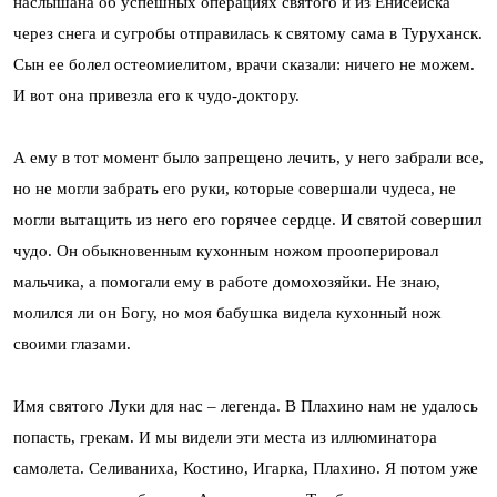
наслышана об успешных операциях святого и из Енисейска
через снега и сугробы отправилась к святому сама в Туруханск.
Сын ее болел остеомиелитом, врачи сказали: ничего не можем.
И вот она привезла его к чудо-доктору.
А ему в тот момент было запрещено лечить, у него забрали все,
но не могли забрать его руки, которые совершали чудеса, не
могли вытащить из него его горячее сердце. И святой совершил
чудо. Он обыкновенным кухонным ножом прооперировал
мальчика, а помогали ему в работе домохозяйки. Не знаю,
молился ли он Богу, но моя бабушка видела кухонный нож
своими глазами.
Имя святого Луки для нас – легенда. В Плахино нам не удалось
попасть, грекам. И мы видели эти места из иллюминатора
самолета. Селиваниха, Костино, Игарка, Плахино. Я потом уже