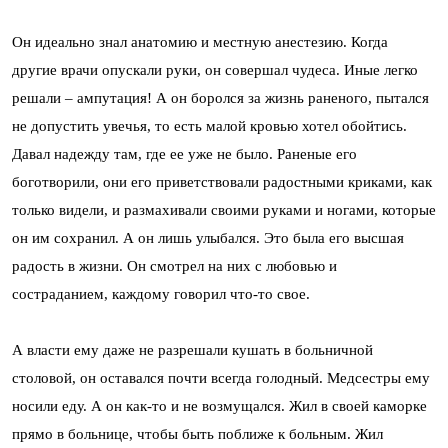
Он идеально знал анатомию и местную анестезию. Когда
другие врачи опускали руки, он совершал чудеса. Иные легко
решали – ампутация! А он боролся за жизнь раненого, пытался
не допустить увечья, то есть малой кровью хотел обойтись.
Давал надежду там, где ее уже не было. Раненые его
боготворили, они его приветствовали радостными криками, как
только видели, и размахивали своими руками и ногами, которые
он им сохранил. А он лишь улыбался. Это была его высшая
радость в жизни. Он смотрел на них с любовью и
состраданием, каждому говорил что-то свое.
А власти ему даже не разрешали кушать в больничной
столовой, он оставался почти всегда голодный. Медсестры ему
носили еду. А он как-то и не возмущался. Жил в своей каморке
прямо в больнице, чтобы быть поближе к больным. Жил