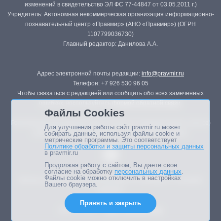
изменений в свидетельство ЭЛ ФС 77-44847 от 03.05.2011 г.)
Учредитель: Автономная некоммерческая организация информационно-
познавательный центр «Правмир» (АНО «Правмир») (ОГРН
1107799036730)
Главный редактор: Данилова А.А.
Адрес электронной почты редакции:
info@pravmir.ru
Телефон: +7 926 530 96 05
Чтобы связаться с редакцией или сообщить обо всех замеченных
ошибках, воспользуйтесь
формой обратной связи
.
Файлы Cookies
Републикация материалов сайта в печатных изданиях (книгах, прессе)
Для улучшения работы сайт pravmir.ru может
возможна только с письменного разрешения редакции.
собирать данные, используя файлы cookie и
метрические программы. Это соответствует
Политике обработки и защиты персональных данных
в pravmir.ru
Продолжая работу с сайтом, Вы даете свое
согласие на обработку
персональных данных
.
Файлы cookie можно отключить в настройках
Мнение авторов статей портала может не совпадать с позицией
Вашего браузера.
редакции.
Принять и закрыть
Дизайн сайта -