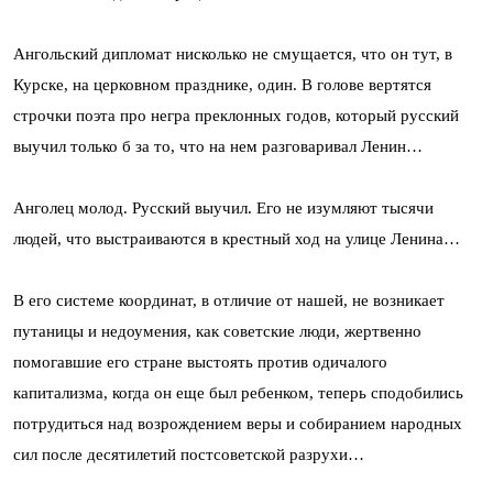
Ангольский дипломат нисколько не смущается, что он тут, в
Курске, на церковном празднике, один. В голове вертятся
строчки поэта про негра преклонных годов, который русский
выучил только б за то, что на нем разговаривал Ленин…
Анголец молод. Русский выучил. Его не изумляют тысячи
людей, что выстраиваются в крестный ход на улице Ленина…
В его системе координат, в отличие от нашей, не возникает
путаницы и недоумения, как советские люди, жертвенно
помогавшие его стране выстоять против одичалого
капитализма, когда он еще был ребенком, теперь сподобились
потрудиться над возрождением веры и собиранием народных
сил после десятилетий постсоветской разрухи…