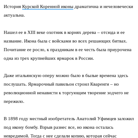
История
Курской Коренной иконы
драматична и нечеловечески
актуальна.
Нашел ее в XIII веке охотник в корнях дерева – отсюда и ее
название. Икона была с войсками во всех решающих битвах.
Почитание ее росло, к праздникам в ее честь была приурочена
одна из трех крупнейших ярмарок в России.
Даже итальянскую оперу можно было в былые времена здесь
послушать. Ярмарочный павильон строил Кваренги – но
революционной ненависти к торгующим творение зодчего не
пережило.
В 1898 году местный изобретатель Анатолий Уфимцев заложил
под икону бомбу. Взрыв разнес все, но икона осталась
невредимой. Тогда с нее сделали копию, которая сейчас