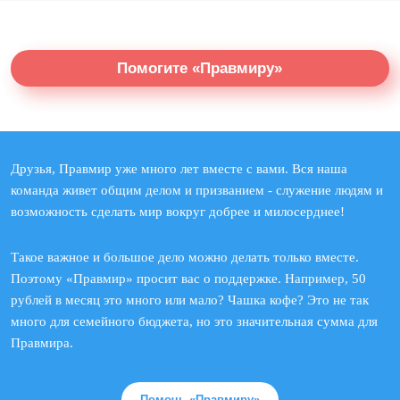
Помогите «Правмиру»
Друзья, Правмир уже много лет вместе с вами. Вся наша
команда живет общим делом и призванием - служение людям и
возможность сделать мир вокруг добрее и милосерднее!
Такое важное и большое дело можно делать только вместе.
Поэтому «Правмир» просит вас о поддержке. Например, 50
рублей в месяц это много или мало? Чашка кофе? Это не так
много для семейного бюджета, но это значительная сумма для
Правмира.
Помочь «Правмиру»