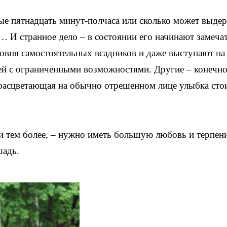
ные пятнадцать минут-полчаса или сколько может выдер
… И странное дело – в состоянии его начинают замеча
овня самостоятельных всадников и даже выступают на
й с ограниченными возможностями. Другие – конечно,
г расцветающая на обычно отрешенном лице улыбка сто
ми тем более, – нужно иметь большую любовь и терпен
шадь.