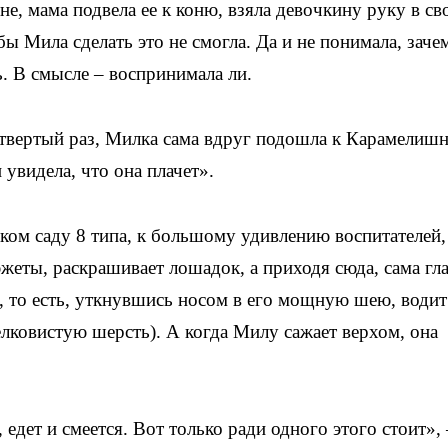
е, мама подвела ее к коню, взяла девочкину руку в св
ы Мила сделать это не смогла. Да и не понимала, зачем
. В смысле – воспринимала ли.
етвертый раз, Милка сама вдруг подошла к Карамелиш
 увидела, что она плачет».
ском саду 8 типа, к большому удивлению воспитателей,
еты, раскрашивает лошадок, а приходя сюда, сама гл
 то есть, уткнувшись носом в его мощную шею, водит
лковистую шерсть). А когда Милу сажает верхом, она
 едет и смеется. Вот только ради одного этого стоит», 