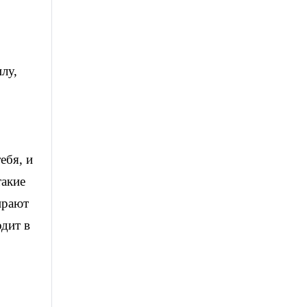
лу,
ебя, и
такие
ирают
одит в