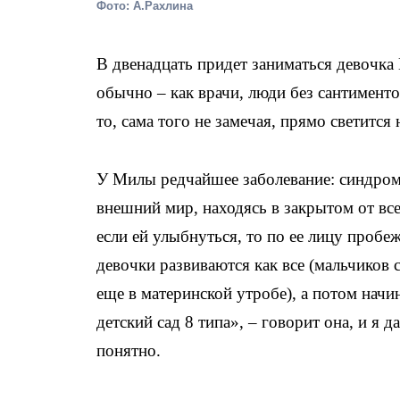
Фото: А.Рахлина
В двенадцать придет заниматься девочка
обычно – как врачи, люди без сантименто
то, сама того не замечая, прямо светится
У Милы редчайшее заболевание: синдром Р
внешний мир, находясь в закрытом от все
если ей улыбнуться, то по ее лицу пробе
девочки развиваются как все (мальчиков 
еще в материнской утробе), а потом начи
детский сад 8 типа», – говорит она, и я д
понятно.