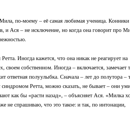
 Мила, по-моему – её самая любимая ученица. Конники
в, и Ася – не исключение, но когда она говорит про Ми
 нежностью.
етта. Иногда кажется, что она никак не реагирует на
х, своем собственном. Иногда – включается, замечает т
жит ответная полуулыбка. Сначала – лет до полутора – 
с синдромом Ретта, можно сказать, не бывает – они ум
нают как бы «расти назад», – объясняет Ася. «Милка х
аже не спрашиваю, что это такое: и так, по интонации,