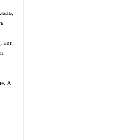
жать,
ть
 нет.
ит
ие. А