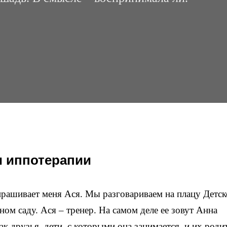
и иппотерапии
прашивает меня Ася. Мы разговариваем на плацу Детск
ном саду. Ася – тренер. На самом деле ее зовут Анна
ак друзья, дети, с которыми она занимается, и их роди