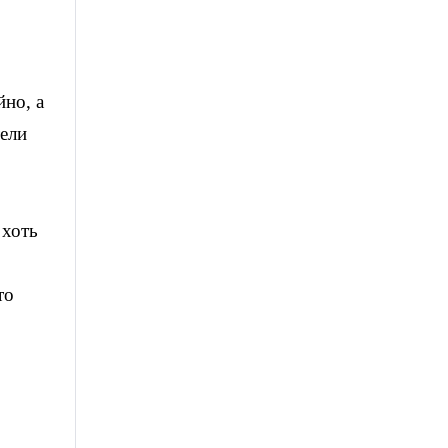
йно, а
тели
 хоть
то