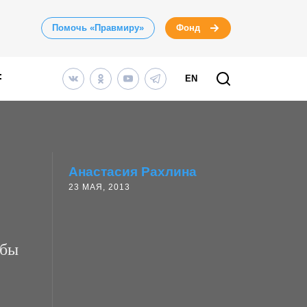
Помочь «Правмиру»
Фонд
EN
Анастасия Рахлина
23 МАЯ, 2013
 бы