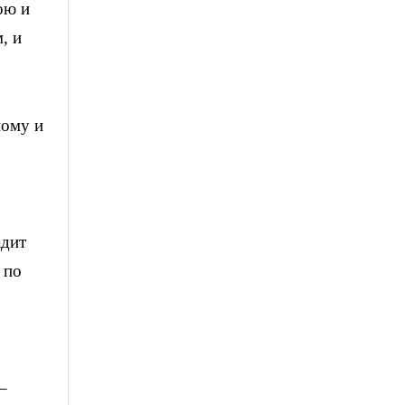
ою и
, и
ному и
адит
 по
–