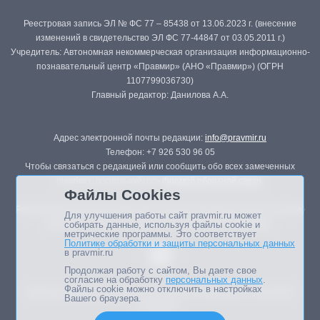
Реестровая запись ЭЛ № ФС 77 – 85438 от 13.06.2023 г. (внесение
изменений в свидетельство ЭЛ ФС 77-44847 от 03.05.2011 г.)
Учредитель: Автономная некоммерческая организация информационно-
познавательный центр «Правмир» (АНО «Правмир») (ОГРН
1107799036730)
Главный редактор: Данилова А.А.
Адрес электронной почты редакции:
info@pravmir.ru
Телефон: +7 926 530 96 05
Чтобы связаться с редакцией или сообщить обо всех замеченных
ошибках, воспользуйтесь
формой обратной связи
.
Файлы Cookies
Републикация материалов сайта в печатных изданиях (книгах, прессе)
Для улучшения работы сайт pravmir.ru может
возможна только с письменного разрешения редакции.
собирать данные, используя файлы cookie и
метрические программы. Это соответствует
Политике обработки и защиты персональных данных
в pravmir.ru
Продолжая работу с сайтом, Вы даете свое
согласие на обработку
персональных данных
.
Файлы cookie можно отключить в настройках
Мнение авторов статей портала может не совпадать с позицией
Вашего браузера.
редакции.