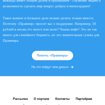
команда живет общим делом и призванием - служение людям и
возможность сделать мир вокруг добрее и милосерднее!
Такое важное и большое дело можно делать только вместе.
Поэтому «Правмир» просит вас о поддержке. Например, 50
рублей в месяц это много или мало? Чашка кофе? Это не так
много для семейного бюджета, но это значительная сумма для
Правмира.
Помочь «Правмиру»
На что пойдут мои деньги
Рассылка
О портале
Контакты
Партнёрам