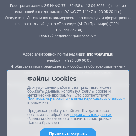
Реестровая запись ЭЛ № ФС 77 – 85438 от 13.06.2023 г. (внесение
изменений в свидетельство ЭЛ ФС 77-44847 от 03.05.2011 г.)
Учредитель: Автономная некоммерческая организация информационно-
познавательный центр «Правмир» (АНО «Правмир») (ОГРН
1107799036730)
Главный редактор: Данилова А.А.
Адрес электронной почты редакции:
info@pravmir.ru
Телефон: +7 926 530 96 05
Чтобы связаться с редакцией или сообщить обо всех замеченных
ошибках, воспользуйтесь
формой обратной связи
.
Файлы Cookies
Републикация материалов сайта в печатных изданиях (книгах, прессе)
Для улучшения работы сайт pravmir.ru может
возможна только с письменного разрешения редакции.
собирать данные, используя файлы cookie и
метрические программы. Это соответствует
Политике обработки и защиты персональных данных
в pravmir.ru
Продолжая работу с сайтом, Вы даете свое
согласие на обработку
персональных данных
.
Файлы cookie можно отключить в настройках
Мнение авторов статей портала может не совпадать с позицией
Вашего браузера.
редакции.
Принять и закрыть