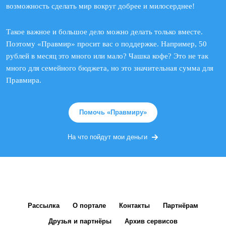
возможность сделать мир вокруг добрее и милосерднее!
Такое важное и большое дело можно делать только вместе.
Поэтому «Правмир» просит вас о поддержке. Например, 50
рублей в месяц это много или мало? Чашка кофе? Это не так
много для семейного бюджета, но это значительная сумма для
Правмира.
Помочь «Правмиру»
На что пойдут мои деньги
Рассылка
О портале
Контакты
Партнёрам
Друзья и партнёры
Архив сервисов