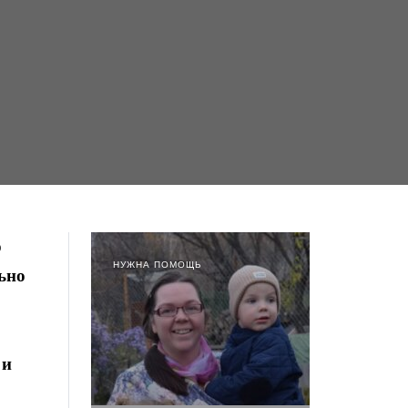
р
НУЖНА ПОМОЩЬ
льно
 и