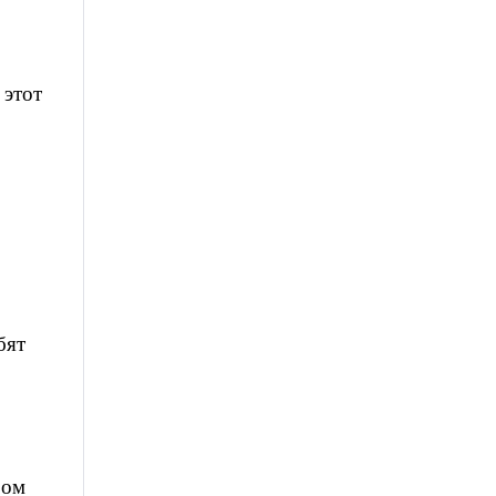
 этот
бят
ром