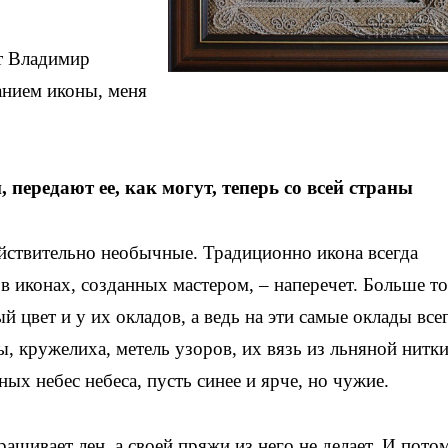
т Владимир
анием иконы, меня
передают ее, как могут, теперь со всей страны
йствительно необычные. Традиционно икона всегда
 в иконах, созданных мастером, – наперечет. Больше то
й цвет и у их окладов, а ведь на эти самые оклады все
ы, кружелиха, метель узоров, их вязь из льняной нитк
ных небес небеса, пусть синее и ярче, но чужие.
ращивает лен, а своей пряжи из него не делает. И пото