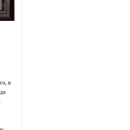
го, в
гда
и
му