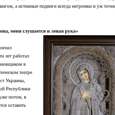
вигом, а истинные подвиги всегда негромки и уж точн
оны, меня слушается и левая рука»
кончил
и лет работал
ановщиком в
ическом театре
ст Украины,
ой Республики
уже потом, в
тся оставить