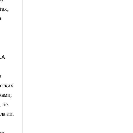
тах,
ы.
В.А
е
ческих
ками,
 не
ла ли.