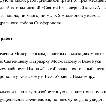
дую из своих работ Денщиков тратит от трех месяцев 
да. А вот над иконой «Святой Благоверный князь Але
нее пошло, ни много, ни мало, 9 миллионов узелков.
едрального собора Симферополя.
 работ
оселении Межереченском, в частных коллекциях многих
ес Святейшему Патриарху Московскому и Всея Руси
бочем кабинете. Икона «Святой равноапостольный князь
ополиту Киевскому и Всея Украины Владимиру.
ольевич использует изобретенную и запатентованную 
будущей иконы соединяются, но никому не дано увидеть