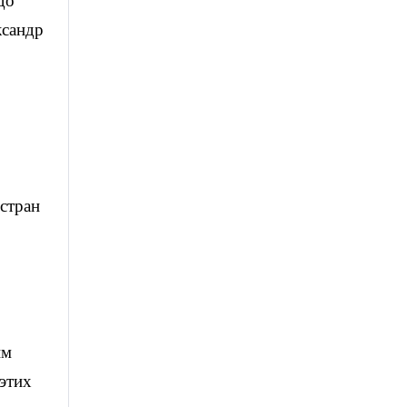
до
ксандр
 стран
им
 этих