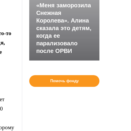
«Меня заморозила
Снежная
Королева». Алина
сказала это детям,
то-то
когда ее
я,
парализовало
после ОРВИ
е
Помочь фонду
ет
30
торому