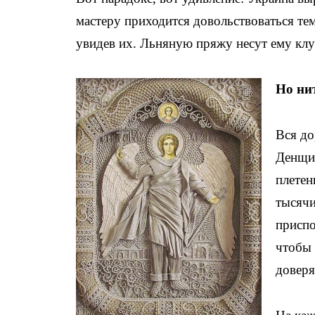
мастеру приходится довольствоваться тем
увидев их. Льняную пряжу несут ему клуб
Но нит
Вся до
Денщик
плетен
тысячи
приспо
чтобы 
доверя