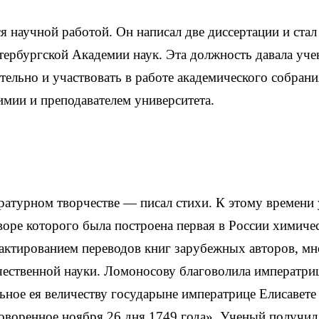
 научной работой. Он написал две диссертации и стал
тербургской Академии наук. Эта должность давала уч
ельно и участвовать в работе академического собрани
мии и преподавателем университета.
ературном творчестве — писал стихи. К этому времени 
воре которого была построена первая в России химиче
актированием переводов книг зарубежных авторов, мн
чественной науки. Ломоносову благоволила императриц
ьное ея величеству государыне императрице Елисавете
оворенное ноября 26 дня 1749 года». Ученый получил