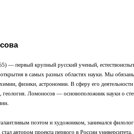
осова
5) — первый крупный русский ученый, естествоиспыт
открытия в самых разных областях науки. Мы обязан
имии, физики, астрономии. В сферу его деятельности
я, геология. Ломоносов — основоположник науки о сте
мии.
алантливым поэтом и художником, занимался филолог
стал автором проекта первого в России университета, 