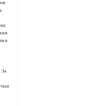
дом
ь
ки.
ился
ли в
 За
уться