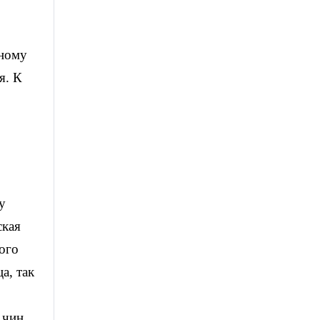
еному
я. К
у
ская
ого
а, так
 чин