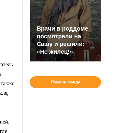
Врачи в роддоме
посмотрели на
Сашу и решили:
«Не жилец!»
атель,
ы
Помочь фонду
 также
кле,
ией,
где