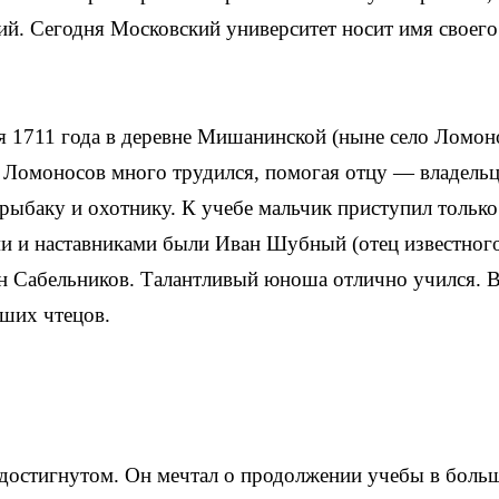
вий. Сегодня Московский университет носит имя своего
я 1711 года в деревне Мишанинской (ныне село Ломон
а Ломоносов много трудился, помогая отцу — владель
рыбаку и охотнику. К учебе мальчик приступил только
ми и наставниками были Иван Шубный (отец известног
н Сабельников. Талантливый юноша отлично учился. 
чших чтецов.
а достигнутом. Он мечтал о продолжении учебы в бол