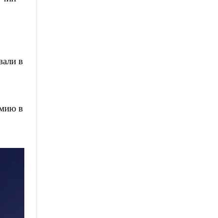
вали в
имию в