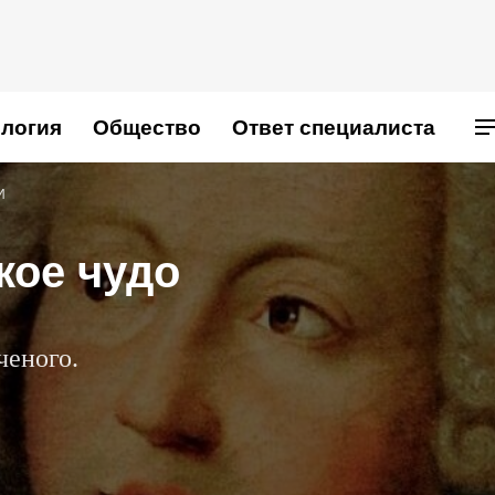
логия
Общество
Ответ специалиста
И
кое чудо
ченого.