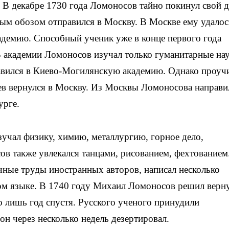
 В декабре 1730 года Ломоносов тайно покинул свой 
ным обозом отправился в Москву. В Москве ему удалос
адемию. Способный ученик уже в конце первого года
 В академии Ломоносов изучал только гуманитарные нау
равился в Киево-Могилянскую академию. Однако проуч
цев вернулся в Москву. Из Москвы Ломоносова направи
урге.
зучал физику, химию, металлургию, горное дело,
ов также увлекался танцами, рисованием, фехтованием.
чные труды иностранных авторов, написал несколько
ком языке. В 1740 году Михаил Ломоносов решил верн
о лишь год спустя. Русского ученого принудили
он через несколько недель дезертировал.