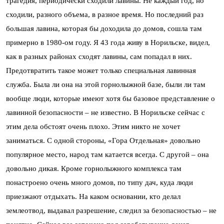
трагедия, периодически сходили лавины. Не каждый год, но
сходили, разного объема, в разное время. Но последний раз
большая лавина, которая бы доходила до домов, сошла там
примерно в 1980-ом году. Я 43 года живу в Норильске, видел,
как в разных районах сходят лавины, сам попадал в них.
Предотвратить такое может только специальная лавинная
служба. Была ли она на этой горнолыжной базе, были ли там
вообще люди, которые имеют хотя бы базовое представление о
лавинной безопасности – не известно. В Норильске сейчас с
этим дела обстоят очень плохо. Этим никто не хочет
заниматься. С одной стороны, «Гора Отдельная» довольно
популярное место, народ там катается всегда. С другой – она
довольно дикая. Кроме горнолыжного комплекса там
понастроено очень много домов, по типу дач, куда люди
приезжают отдыхать. На каком основании, кто делал
землеотвод, выдавал разрешение, следил за безопасностью – не