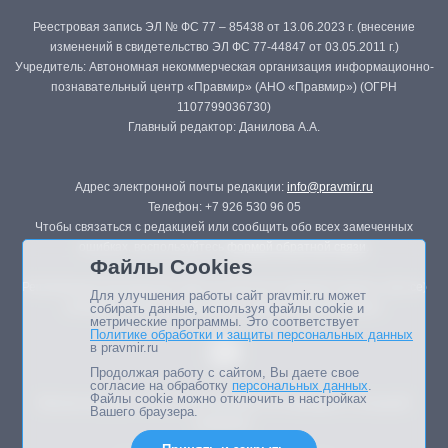
Реестровая запись ЭЛ № ФС 77 – 85438 от 13.06.2023 г. (внесение
изменений в свидетельство ЭЛ ФС 77-44847 от 03.05.2011 г.)
Учредитель: Автономная некоммерческая организация информационно-
познавательный центр «Правмир» (АНО «Правмир») (ОГРН
1107799036730)
Главный редактор: Данилова А.А.
Адрес электронной почты редакции:
info@pravmir.ru
Телефон: +7 926 530 96 05
Чтобы связаться с редакцией или сообщить обо всех замеченных
ошибках, воспользуйтесь
формой обратной связи
.
Файлы Cookies
Републикация материалов сайта в печатных изданиях (книгах, прессе)
Для улучшения работы сайт pravmir.ru может
возможна только с письменного разрешения редакции.
собирать данные, используя файлы cookie и
метрические программы. Это соответствует
Политике обработки и защиты персональных данных
в pravmir.ru
Продолжая работу с сайтом, Вы даете свое
согласие на обработку
персональных данных
.
Файлы cookie можно отключить в настройках
Мнение авторов статей портала может не совпадать с позицией
Вашего браузера.
редакции.