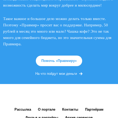
возможность сделать мир вокруг добрее и милосерднее!
Такое важное и большое дело можно делать только вместе.
Поэтому «Правмир» просит вас о поддержке. Например, 50
рублей в месяц это много или мало? Чашка кофе? Это не так
много для семейного бюджета, но это значительная сумма для
Правмира.
Помочь «Правмиру»
На что пойдут мои деньги
Рассылка
О портале
Контакты
Партнёрам
Друзья и партнёры
Архив сервисов