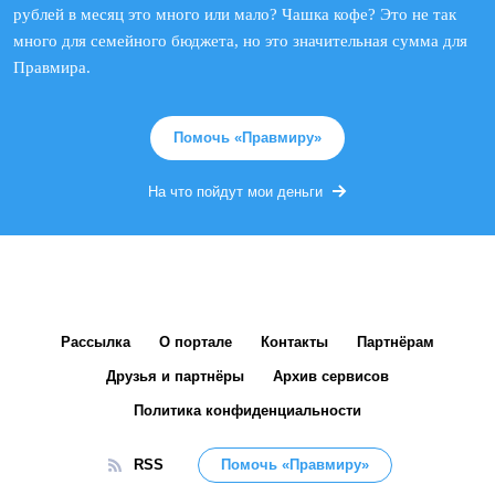
рублей в месяц это много или мало? Чашка кофе? Это не так
много для семейного бюджета, но это значительная сумма для
Правмира.
Помочь «Правмиру»
На что пойдут мои деньги
Рассылка
О портале
Контакты
Партнёрам
Друзья и партнёры
Архив сервисов
Политика конфиденциальности
RSS
Помочь «Правмиру»