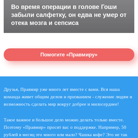
Во время операции в голове Гоши
забыли салфетку, он едва не умер от
отека мозга и сепсиса
Помогите «Правмиру»
Друзья, Правмир уже много лет вместе с вами. Вся наша
команда живет общим делом и призванием - служение людям и
возможность сделать мир вокруг добрее и милосерднее!
Такое важное и большое дело можно делать только вместе.
Поэтому «Правмир» просит вас о поддержке. Например, 50
рублей в месяц это много или мало? Чашка кофе? Это не так