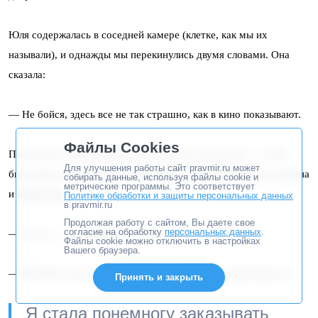
Юля содержалась в соседней камере (клетке, как мы их
называли), и однажды мы перекинулись двумя словами. Она
сказала:
— Не бойся, здесь все не так страшно, как в кино показывают.
Файлы Cookies
Потом мы с ней несколько раз ездили на заседания — у нас
Для улучшения работы сайт pravmir.ru может
была одна судья. Я обратила внимание, что Юля всегда ухожена
собирать данные, используя файлы cookie и
метрические программы. Это соответствует
и накрашена.
Политике обработки и защиты персональных данных
в pravmir.ru
Продолжая работу с сайтом, Вы даете свое
согласие на обработку
персональных данных
.
— А что, — спрашиваю, — здесь краситься можно?
Файлы cookie можно отключить в настройках
Вашего браузера.
— Конечно, мы хоть и в тюрьме, но жизнь-то продолжается.
Принять и закрыть
Я стала понемногу заказывать