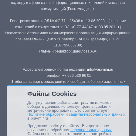
надзору в сфере связи, информационных технологий и массовых
коммуникаций (Роскомнадзор).
Реестровая запись ЭЛ № ФС 77 – 85438 от 13.06.2023 г. (внесение
изменений в свидетельство ЭЛ ФС 77-44847 от 03.05.2011 г.)
Учредитель: Автономная некоммерческая организация информационно-
познавательный центр «Правмир» (АНО «Правмир») (ОГРН
1107799036730)
Главный редактор: Данилова А.А.
Адрес электронной почты редакции:
info@pravmir.ru
Телефон: +7 926 530 96 05
Чтобы связаться с редакцией или сообщить обо всех замеченных
ошибках, воспользуйтесь
формой обратной связи
.
Файлы Cookies
Републикация материалов сайта в печатных изданиях (книгах, прессе)
Для улучшения работы сайт pravmir.ru может
возможна только с письменного разрешения редакции.
собирать данные, используя файлы cookie и
метрические программы. Это соответствует
Политике обработки и защиты персональных данных
в pravmir.ru
Продолжая работу с сайтом, Вы даете свое
согласие на обработку
персональных данных
.
Файлы cookie можно отключить в настройках
Мнение авторов статей портала может не совпадать с позицией