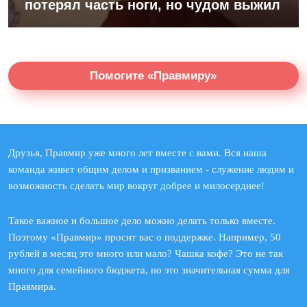
потерял часть ноги, но чудом выжил
Помогите «Правмиру»
Друзья, Правмир уже много лет вместе с вами. Вся наша
команда живет общим делом и призванием - служение людям и
возможность сделать мир вокруг добрее и милосерднее!
Такое важное и большое дело можно делать только вместе.
Поэтому «Правмир» просит вас о поддержке. Например, 50
рублей в месяц это много или мало? Чашка кофе? Это не так
много для семейного бюджета, но это значительная сумма для
Правмира.