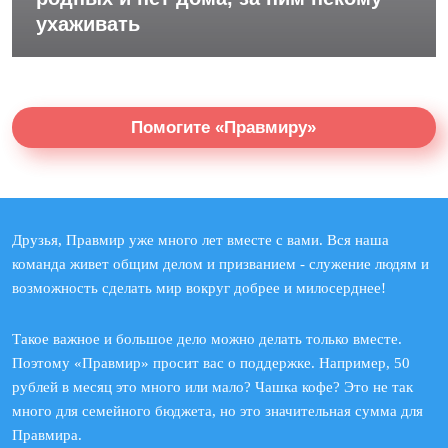
ухаживать
Помогите «Правмиру»
Друзья, Правмир уже много лет вместе с вами. Вся наша
команда живет общим делом и призванием - служение людям и
возможность сделать мир вокруг добрее и милосерднее!
Такое важное и большое дело можно делать только вместе.
Поэтому «Правмир» просит вас о поддержке. Например, 50
рублей в месяц это много или мало? Чашка кофе? Это не так
много для семейного бюджета, но это значительная сумма для
Правмира.