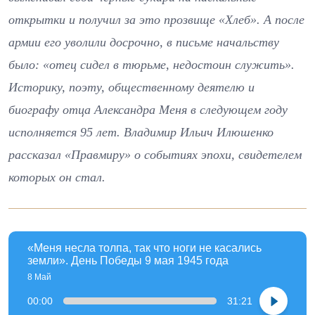
открытки и получил за это прозвище «Хлеб». А после
армии его уволили досрочно, в письме начальству
было: «отец сидел в тюрьме, недостоин служить».
Историку, поэту, общественному деятелю и
биографу отца Александра Меня в следующем году
исполняется 95 лет. Владимир Ильич Илюшенко
рассказал «Правмиру» о событиях эпохи, свидетелем
которых он стал.
«Меня несла толпа, так что ноги не касались
земли». День Победы 9 мая 1945 года
8 Май
00:00
31:21