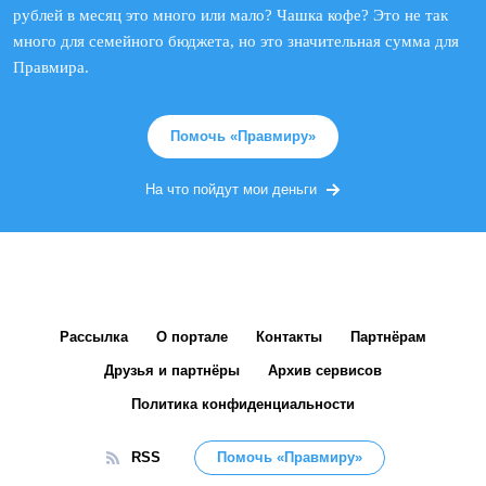
рублей в месяц это много или мало? Чашка кофе? Это не так
много для семейного бюджета, но это значительная сумма для
Правмира.
Помочь «Правмиру»
На что пойдут мои деньги
Рассылка
О портале
Контакты
Партнёрам
Друзья и партнёры
Архив сервисов
Политика конфиденциальности
RSS
Помочь «Правмиру»