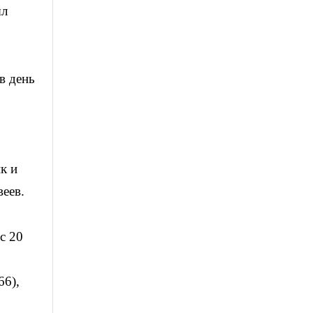
ыл
в день
о
к и
еев.
с 20
66),