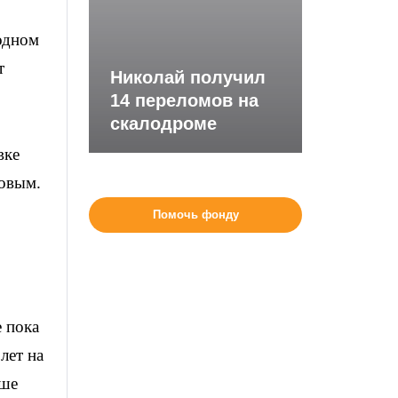
одном
т
Николай получил
14 переломов на
скалодроме
вке
ховым.
Помочь фонду
 пока
лет на
ьше