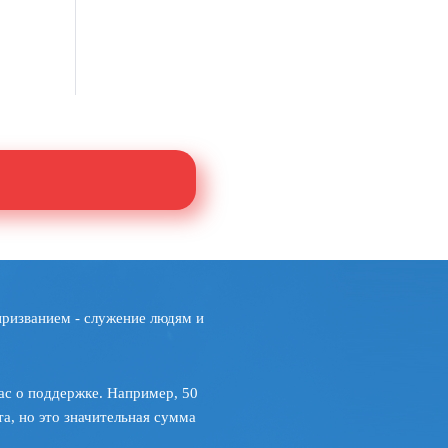
призванием - служение людям и
ас о поддержке. Например, 50
а, но это значительная сумма