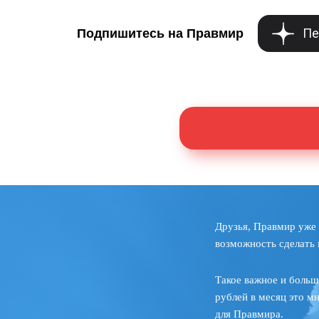
Пе
Подпишитесь на Правмир
Друзья, Правмир уже 
возможность сделать 
Такое важное и больш
рублей в месяц это м
для Правмира.