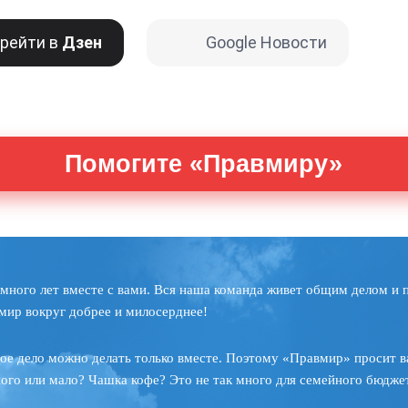
рейти в
Дзен
Google Новости
Помогите «Правмиру»
много лет вместе с вами. Вся наша команда живет общим делом и 
мир вокруг добрее и милосерднее!
ое дело можно делать только вместе. Поэтому «Правмир» просит в
ного или мало? Чашка кофе? Это не так много для семейного бюджет