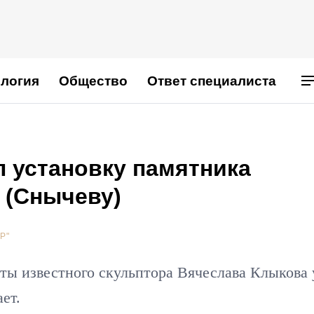
логия
Общество
Ответ специалиста
 установку памятника
 (Снычеву)
Р"
оты известного скульптора Вячеслава Клыкова
ет.