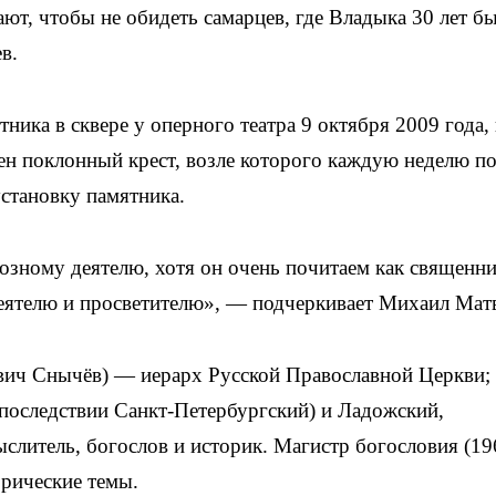
ают, чтобы не обидеть самарцев, где Владыка 30 лет б
в.
тника в сквере у оперного театра 9 октября 2009 года, 
ен поклонный крест, возле которого каждую неделю п
установку памятника.
иозному деятелю, хотя он очень почитаем как священни
еятелю и просветителю», — подчеркивает Михаил Матв
ич Снычёв) — иерарх Русской Православной Церкви; 
последствии Санкт-Петербургский) и Ладожский,
литель, богослов и историк. Магистр богословия (19
орические темы.