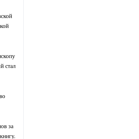
вской
ской
ископу
й стал
во
ов за
книгу.