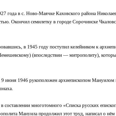
927 года в с. Ново-Маячке Каховского района Николае
остью. Окончил семилетку в городе Сорочинске Чкалов
овавшись, в 1945 году поступил келейником к архиеп
Лемешевскому) (впоследствии — митрополиту), которы
. 9 июня 1946 рукоположен архиепископом Мануилом 
онаха.
в составлении многотомного «Списка русских епископ
рополита Мануила продолжил этот труд, написал о нём 