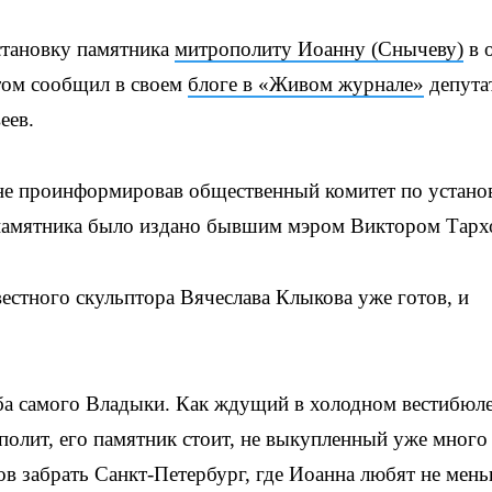
тановку памятника
митрополиту Иоанну (Снычеву)
в 
том сообщил в своем
блоге в «Живом журнале»
депута
еев.
, не проинформировав общественный комитет по устано
 памятника было издано бывшим мэром Виктором Тар
естного скульптора Вячеслава Клыкова уже готов, и
ба самого Владыки. Как ждущий в холодном вестибюле
полит, его памятник стоит, не выкупленный уже много 
ов забрать Санкт-Петербург, где Иоанна любят не мен