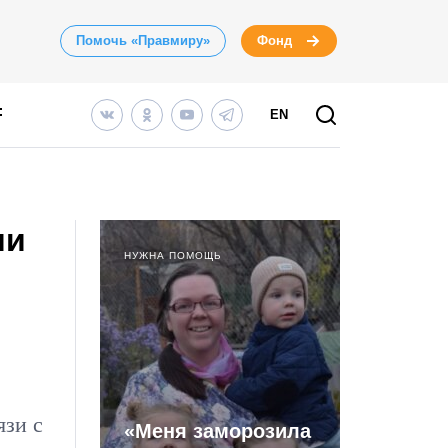
Помочь «Правмиру»
Фонд
EN
ии
НУЖНА ПОМОЩЬ
язи с
«Меня заморозила