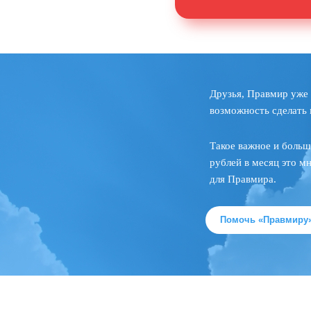
Друзья, Правмир уже 
возможность сделать 
Такое важное и больш
рублей в месяц это м
для Правмира.
Помочь «Правмиру