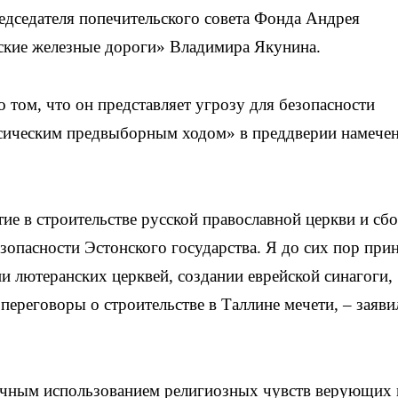
едседателя попечительского совета Фонда Андрея
ские железные дороги» Владимира Якунина.
 том, что он представляет угрозу для безопасности
лассическим предвыборным ходом» в преддверии намече
тие в строительстве русской православной церкви и сб
езопасности Эстонского государства. Я до сих пор при
и лютеранских церквей, создании еврейской синагоги,
переговоры о строительстве в Таллине мечети, – заяви
ичным использованием религиозных чувств верующих 