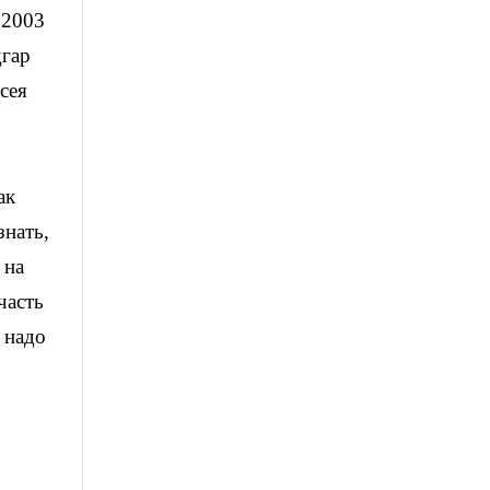
 2003
дгар
сея
ак
знать,
 на
часть
 надо