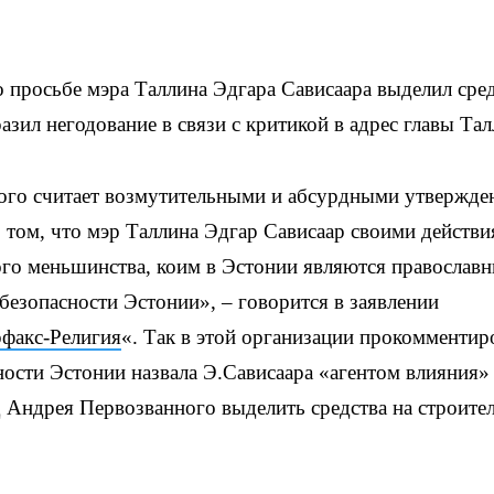
 просьбе мэра Таллина Эдгара Сависаара выделил сре
азил негодование в связи с критикой в адрес главы Тал
ого считает возмутительными и абсурдными утвержде
том, что мэр Таллина Эдгар Сависаар своими действи
го меньшинства, коим в Эстонии являются православ
безопасности Эстонии», – говорится в заявлении
факс-Религия
«. Так в этой организации прокомментир
ости Эстонии назвала Э.Сависаара «агентом влияния»
д Андрея Первозванного выделить средства на строите