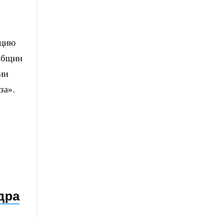
ицию
 общин
ии
за».
дра