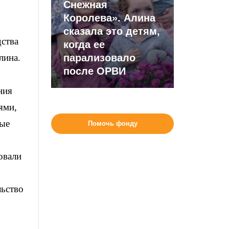
Снежная
Королева». Алина
сказала это детям,
дства
когда ее
лина.
парализовало
после ОРВИ
ния
ями,
ные
Помочь фонду
овали
льство