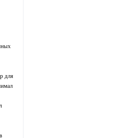
нных
ор для
нимал
л
в